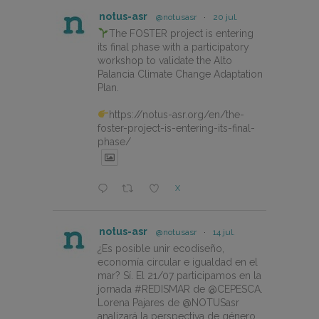
notus-asr
@notusasr
·
20 jul.
The FOSTER project is entering
its final phase with a participatory
workshop to validate the Alto
Palancia Climate Change Adaptation
Plan.
https://notus-asr.org/en/the-
foster-project-is-entering-its-final-
phase/
X
notus-asr
@notusasr
·
14 jul.
¿Es posible unir ecodiseño,
economía circular e igualdad en el
mar? Sí. El 21/07 participamos en la
jornada #REDISMAR de @CEPESCA.
Lorena Pajares de @NOTUSasr
analizará la perspectiva de género