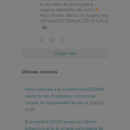
en las artes de pesca junto a
mujeres referentes del sector
https://forms.office.com/pages/responsepage.
id=FxcE9OCYZEabj3X_6ZSyEJLlhcCnV5BFtDY
X
Cargar más
Últimes notícies
Notus participa a la conferència REDISMAR
sobre dones, ecodisseny i economia
circular en l’equipament de pesca
5 agost,
2026
El projecte FOSTER encara les últimes
actuacions amb la jornada participativa de