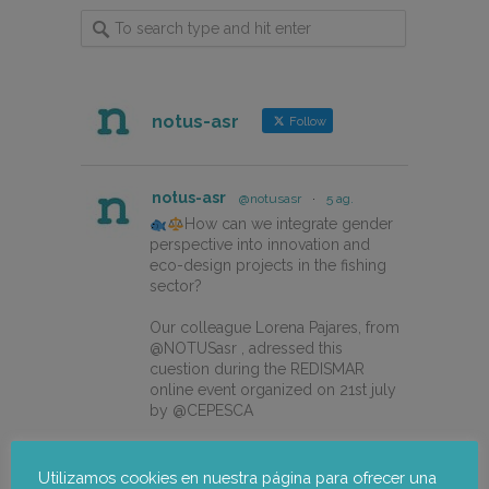
notus-asr
Follow
notus-asr
@notusasr
·
5 ag.
How can we integrate gender
perspective into innovation and
eco-design projects in the fishing
sector?
Our colleague Lorena Pajares, from
@NOTUSasr , adressed this
cuestion during the REDISMAR
online event organized on 21st july
by @CEPESCA
https://notus-asr.org/en/notus-
takes-part-in-the-redismar-
Utilizamos cookies en nuestra página para ofrecer una