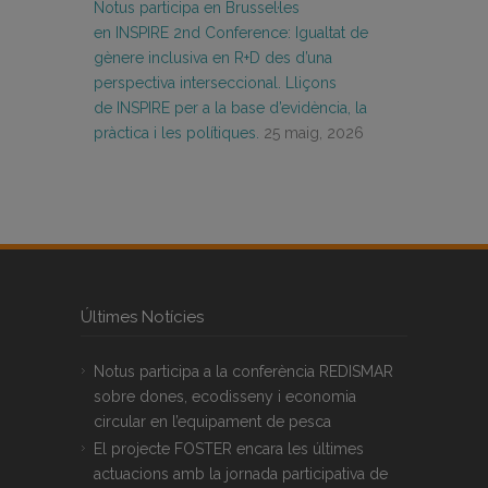
Notus participa en Brussel·les
en INSPIRE 2nd Conference: Igualtat de
gènere inclusiva en R+D des d’una
perspectiva interseccional. Lliçons
de INSPIRE per a la base d’evidència, la
pràctica i les polítiques.
25 maig, 2026
Últimes Notícies
Notus participa a la conferència REDISMAR
sobre dones, ecodisseny i economia
circular en l’equipament de pesca
El projecte FOSTER encara les últimes
actuacions amb la jornada participativa de