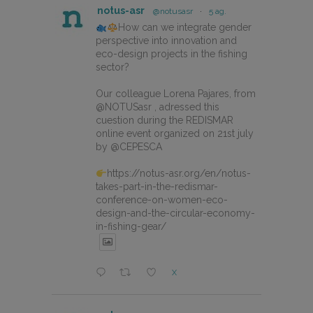
notus-asr
@notusasr
·
5 ag.
How can we integrate gender
perspective into innovation and
eco-design projects in the fishing
sector?
Our colleague Lorena Pajares, from
@NOTUSasr , adressed this
cuestion during the REDISMAR
online event organized on 21st july
by @CEPESCA
https://notus-asr.org/en/notus-
takes-part-in-the-redismar-
conference-on-women-eco-
design-and-the-circular-economy-
in-fishing-gear/
X