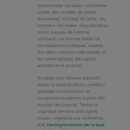
desenvolupar una anàlisi comparada
a partir dels resultats de l’anàlisi
documental, el treball de camp i els
escenaris. Així mateix, s’ha publicat un
resum executiu de l’informe
comparat, i un informe sintètic de
recomanacions polítiques. Aquests
dos últims informes estan traduïts en
les quatre llengües dels països
estudiats en el projecte.
Al marge dels informes publicats,
l’equip ha publicat articles científics i
presentat comunicacions en
congressos acadèmics, a partir dels
resultats del projecte. També ha
organitzat seminaris amb agents
socials i organitzat una conferència
final,
l’enregistrament de la qual