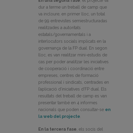
En una segona fase
, el projecte va
dur a terme un treball de camp que
va incloure, en primer lloc, un total
de 99 entrevistes semiestructuradas
realitzades a autoritats
estatals/governamentals i a
interlocutors socials implicats en la
governança de la FP dual. En segon
lloc, es van realitzar mini-estudis de
cas per poder analitzar les iniciatives
de cooperació i coordinació entre
empreses, centres de formació
professional i sindicats, centrades en
l’aplicació d’iniciatives d’FP dual. Els
resultats del treball de camp es van
presentar també en 4 informes
nacionals que poden consultar-se
en
la web del projecte
.
En la tercera fase
, els socis del