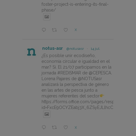
foster-project-is-entering-its-final-
phase/
X
notus-asr
@notusasr
·
14 jul.
¿Es posible unir ecodiseño,
economía circular e igualdad en el
mar? Sí. El 21/07 participamos en la
jornada #REDISMAR de @CEPESCA.
Lorena Pajares de @NOTUSasr
analizará la perspectiva de género
en las artes de pesca junto a
mujeres referentes del sector
https://forms.office.com/pages/responsepage.
id=FxcE9OCYZEabj3X_6ZSyEJLlhcCnV5BFtDY
X