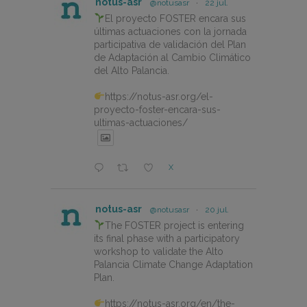
notus-asr
@notusasr
·
22 jul.
El proyecto FOSTER encara sus
últimas actuaciones con la jornada
participativa de validación del Plan
de Adaptación al Cambio Climático
del Alto Palancia.
https://notus-asr.org/el-
proyecto-foster-encara-sus-
ultimas-actuaciones/
X
notus-asr
@notusasr
·
20 jul.
The FOSTER project is entering
its final phase with a participatory
workshop to validate the Alto
Palancia Climate Change Adaptation
Plan.
https://notus-asr.org/en/the-