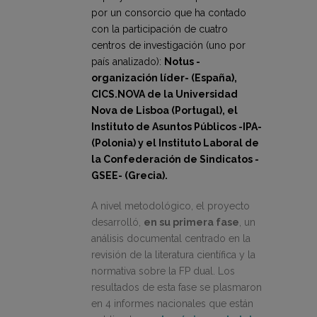
por un consorcio que ha contado
con la participación de cuatro
centros de investigación (uno por
país analizado):
Notus -
organización líder- (España),
CICS.NOVA de la Universidad
Nova de Lisboa (Portugal), el
Instituto de Asuntos Públicos -IPA-
(Polonia) y el Instituto Laboral de
la Confederación de Sindicatos -
GSEE- (Grecia).
A nivel metodológico, el proyecto
desarrolló,
en su primera fase
, un
análisis documental centrado en la
revisión de la literatura científica y la
normativa sobre la FP dual. Los
resultados de esta fase se plasmaron
en 4 informes nacionales que están