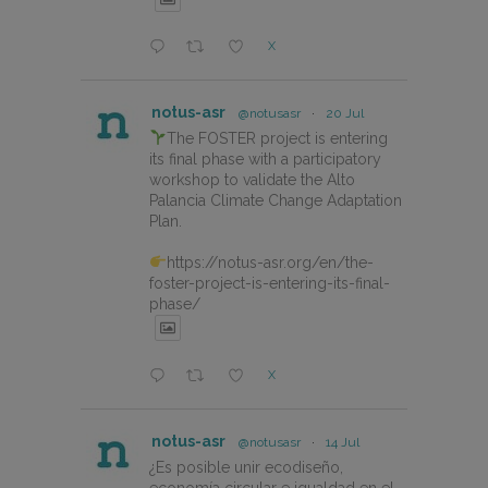
X
notus-asr
@notusasr
·
20 Jul
The FOSTER project is entering
its final phase with a participatory
workshop to validate the Alto
Palancia Climate Change Adaptation
Plan.
https://notus-asr.org/en/the-
foster-project-is-entering-its-final-
phase/
X
notus-asr
@notusasr
·
14 Jul
¿Es posible unir ecodiseño,