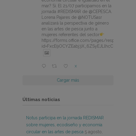
economía circular e igualdad en el
mar? Sí. El 21/07 participamos en la
jornada #REDISMAR de @CEPESCA.
Lorena Pajares de @NOTUSasr
analizará la perspectiva de género
en las artes de pesca junto a
mujeres referentes del sector
https://forms.office.com/pages/responsepage.
id=FxcE9OCYZEabj3X_6ZSyEJLlhcCnV5BFtDY
X
Cargar más
Últimas noticias
Notus participa en la jornada REDISMAR
sobre mujeres, ecodiseño y economía
circular en las artes de pesca
5 agosto,