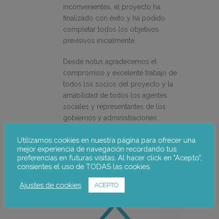
inconvenientes, el proyecto ha
finalizado con éxito y ha podido
completar todos los objetivos
previsivos inicialmente.
Desde notus agradecemos el
compromiso y excelente trabajo de
todos los socios del proyecto y la
amabilidad de todos los agentes
sociales y representantes de los
gobiernos y administraciones
públicas que han colaborado,
Utilizamos cookies en nuestra página para ofrecer una
facilitando información y
mejor experiencia de navegación recordando tus
compartiendo su conocimiento.
preferencias en futuras visitas. Al hacer click en "Acepto",
consientes el uso de TODAS las cookies.
Más información sobre el
proyecto:
Ajustes de cookies
ACEPTO