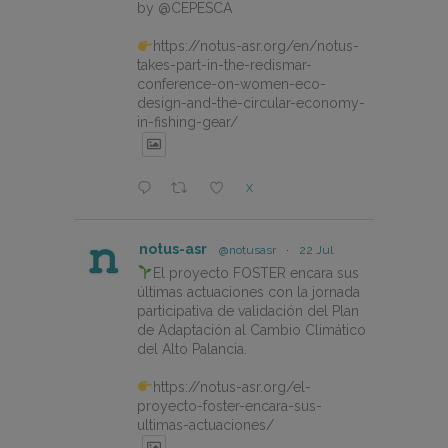
by @CEPESCA
https://notus-asr.org/en/notus-
takes-part-in-the-redismar-
conference-on-women-eco-
design-and-the-circular-economy-
in-fishing-gear/
X
notus-asr
@notusasr
·
22 Jul
El proyecto FOSTER encara sus
últimas actuaciones con la jornada
participativa de validación del Plan
de Adaptación al Cambio Climático
del Alto Palancia.
https://notus-asr.org/el-
proyecto-foster-encara-sus-
ultimas-actuaciones/