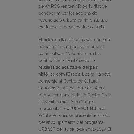
de KAIRÓS van tenir l’oportunitat de
conèixer millor les accions de
regeneració urbana patrimonial que
es duen a terme a les dues ciutats.
El
primer dia
, els socis van conèixer
l’estratègia de regeneració urbana
participativa a Malbork i com ha
contribuït a la rehabilitació i la
reutilització adaptativa d’espais
històrics com l’Escola Llatina i la seva
conversió al Centre de Cultura i
Educació o l’antiga Torre de l’Aigua
que va ser convertida en Centre Cívic
i Juvenil. A més, Aldo Vargas,
representant de l’URBACT National
Point a Polònia, va presentar els nous
desenvolupaments del programa
URBACT per al període 2021-2027. El