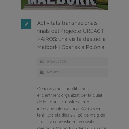
Activitats transnacionals
finals del Projecte URBACT
KAIRÓS: una visita d’estudi a
Malbork i Gdansk a Polònia
19 juliol, 2022
Noticies
Generosament acollit i molt
eficientment organitzat per la ciutat
de Malbork, el nostre darrer
intercanvi internacional KAIRÓS va
tenir lloc els dies 25 i 26 de maig de
2022 i va consistir en una visita
d’estudi a Malbork i Gdansk. Els socis