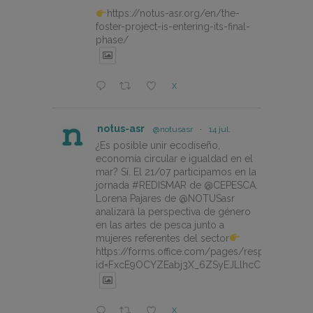
https://notus-asr.org/en/the-
foster-project-is-entering-its-final-
phase/
X
notus-asr
@notusasr
·
14 jul.
¿Es posible unir ecodiseño,
economía circular e igualdad en el
mar? Sí. El 21/07 participamos en la
jornada #REDISMAR de @CEPESCA.
Lorena Pajares de @NOTUSasr
analizará la perspectiva de género
en las artes de pesca junto a
mujeres referentes del sector
https://forms.office.com/pages/responsepage.
id=FxcE9OCYZEabj3X_6ZSyEJLlhcCnV5BFtDY
X