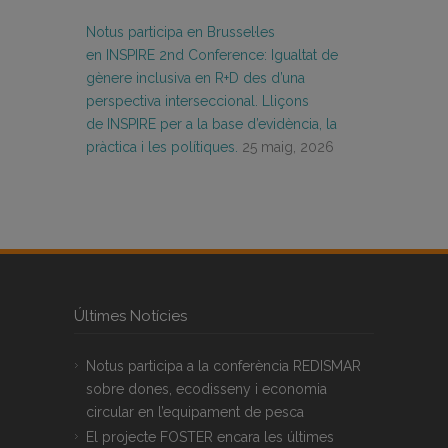
Notus participa en Brussel·les
en INSPIRE 2nd Conference: Igualtat de
gènere inclusiva en R+D des d’una
perspectiva interseccional. Lliçons
de INSPIRE per a la base d’evidència, la
pràctica i les polítiques.
25 maig, 2026
Últimes Notícies
Notus participa a la conferència REDISMAR
sobre dones, ecodisseny i economia
circular en l’equipament de pesca
El projecte FOSTER encara les últimes