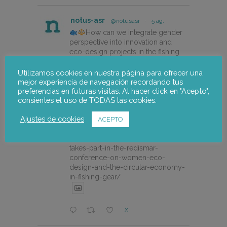
notus-asr
@notusasr
·
5 ag.
How can we integrate gender
perspective into innovation and
eco-design projects in the fishing
sector?
Utilizamos cookies en nuestra página para ofrecer una
Our colleague Lorena Pajares, from
mejor experiencia de navegación recordando tus
@NOTUSasr , adressed this
preferencias en futuras visitas. Al hacer click en "Acepto",
consientes el uso de TODAS las cookies.
cuestion during the REDISMAR
online event organized on 21st july
Ajustes de cookies
by @CEPESCA
ACEPTO
https://notus-asr.org/en/notus-
takes-part-in-the-redismar-
conference-on-women-eco-
design-and-the-circular-economy-
in-fishing-gear/
X