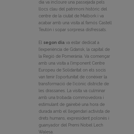
dia va incloure una passejada pels
llocs clau del patrimoni històric del
centre de la ciutat de Malbork i va
acabar amb una visita al famós Castell
Teutón i sopar sorpresa disfressats.
El
segon dia
va estar dedicat a
l’experiència de Gdansk, la capital de
la Regió de Pomerània. Va començar
amb una visita a l’imponent Centre
Europeu de Solidaritat on els socis
van tenir l’oportunitat de conèixer la
transformació de l’icònic districte de
les drassanes. La visita va culminar
amb una trobada commovedora i
estimulant de gairebé una hora de
durada amb el llegendari activista de
drets humans, expresident polonès i
guanyador del Premi Nobel Lech
Walesa.