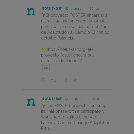
notus-asr
@notusasr
·
22 jul.
El proyecto FOSTER encara sus
últimas actuaciones con la jornada
participativa de validación del Plan
de Adaptación al Cambio Climático
del Alto Palancia.
https://notus-asr.org/el-
proyecto-foster-encara-sus-
ultimas-actuaciones/
X
notus-asr
@notusasr
·
20 jul.
The FOSTER project is entering
its final phase with a participatory
workshop to validate the Alto
Palancia Climate Change Adaptation
Plan.