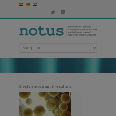
Ordenat
S'estan mostrant 6 resultats
per
més
recent