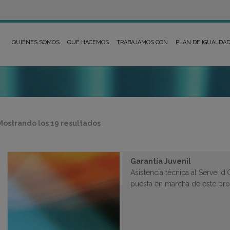
QUIÉNES SOMOS
QUÉ HACEMOS
TRABAJAMOS CON
PLAN DE IGUALDA
Ordenado
Mostrando los 19 resultados
por
los
últimos
Garantía Juvenil
Asistencia técnica al Servei d
puesta en marcha de este pr