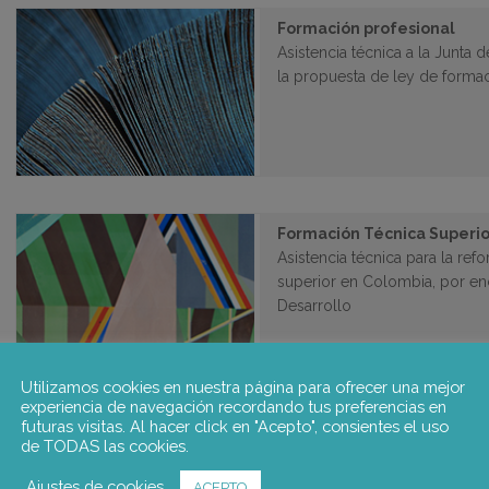
Formación profesional
Asistencia técnica a la Junta 
la propuesta de ley de formac
Formación Técnica Superio
Asistencia técnica para la ref
superior en Colombia, por en
Desarrollo
Utilizamos cookies en nuestra página para ofrecer una mejor
experiencia de navegación recordando tus preferencias en
futuras visitas. Al hacer click en "Acepto", consientes el uso
GENPORT
de TODAS las cookies.
Proyecto del 7PM que tiene co
Ajustes de cookies
de Internet para intercambiar 
ACEPTO