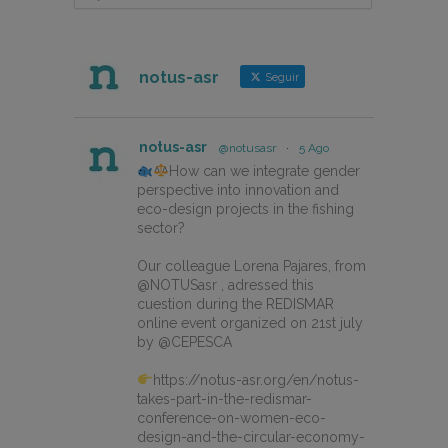
notus-asr
Seguir
notus-asr
@notusasr
·
5 Ago
How can we integrate gender
perspective into innovation and
eco-design projects in the fishing
sector?
Our colleague Lorena Pajares, from
@NOTUSasr , adressed this
cuestion during the REDISMAR
online event organized on 21st july
by @CEPESCA
https://notus-asr.org/en/notus-
takes-part-in-the-redismar-
conference-on-women-eco-
design-and-the-circular-economy-