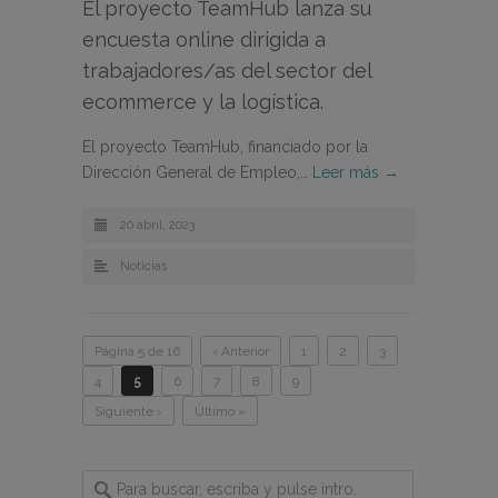
El proyecto TeamHub lanza su
encuesta online dirigida a
trabajadores/as del sector del
ecommerce y la logística.
El proyecto TeamHub, financiado por la
Dirección General de Empleo,…
Leer más →
20 abril, 2023
Noticias
Página 5 de 16
‹ Anterior
1
2
3
4
5
6
7
8
9
Siguiente ›
Último »