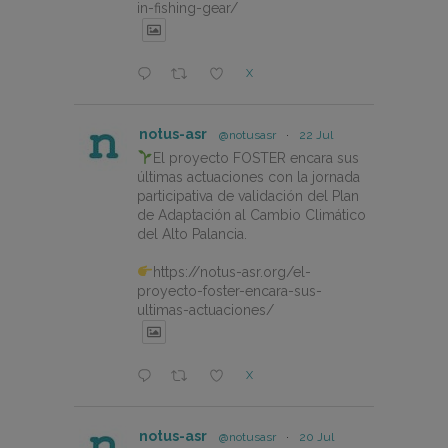
in-fishing-gear/
X
notus-asr
@notusasr
·
22 Jul
El proyecto FOSTER encara sus
últimas actuaciones con la jornada
participativa de validación del Plan
de Adaptación al Cambio Climático
del Alto Palancia.
https://notus-asr.org/el-
proyecto-foster-encara-sus-
ultimas-actuaciones/
X
notus-asr
@notusasr
·
20 Jul