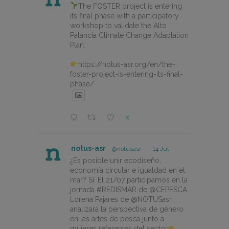
The FOSTER project is entering
its final phase with a participatory
workshop to validate the Alto
Palancia Climate Change Adaptation
Plan.
https://notus-asr.org/en/the-
foster-project-is-entering-its-final-
phase/
X
notus-asr
@notusasr
·
14 Jul
¿Es posible unir ecodiseño,
economía circular e igualdad en el
mar? Sí. El 21/07 participamos en la
jornada #REDISMAR de @CEPESCA.
Lorena Pajares de @NOTUSasr
analizará la perspectiva de género
en las artes de pesca junto a
mujeres referentes del sector