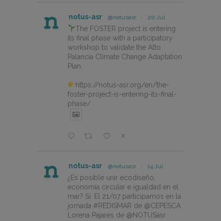
notus-asr
@notusasr
·
20 Jul
The FOSTER project is entering
its final phase with a participatory
workshop to validate the Alto
Palancia Climate Change Adaptation
Plan.
https://notus-asr.org/en/the-
foster-project-is-entering-its-final-
phase/
X
notus-asr
@notusasr
·
14 Jul
¿Es posible unir ecodiseño,
economía circular e igualdad en el
mar? Sí. El 21/07 participamos en la
jornada #REDISMAR de @CEPESCA.
Lorena Pajares de @NOTUSasr