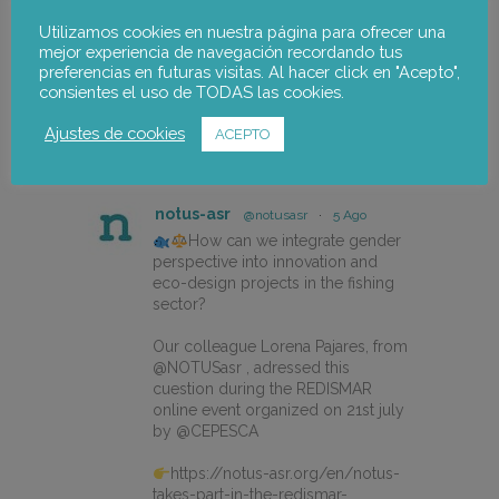
Utilizamos cookies en nuestra página para ofrecer una
mejor experiencia de navegación recordando tus
preferencias en futuras visitas. Al hacer click en "Acepto",
consientes el uso de TODAS las cookies.
Ajustes de cookies
ACEPTO
notus-asr
Seguir
notus-asr
@notusasr
·
5 Ago
How can we integrate gender
perspective into innovation and
eco-design projects in the fishing
sector?
Our colleague Lorena Pajares, from
@NOTUSasr , adressed this
cuestion during the REDISMAR
online event organized on 21st july
by @CEPESCA
https://notus-asr.org/en/notus-
takes-part-in-the-redismar-