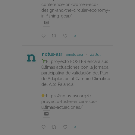
conference-on-women-eco-
design-and-the-circular-economy-
in-fishing-gear/
X
notus-asr
@notusasr
·
22 Jul
El proyecto FOSTER encara sus
últimas actuaciones con la jornada
participativa de validación del Plan
de Adaptación al Cambio Climático
del Alto Palancia.
https://notus-asr.org/el-
proyecto-foster-encara-sus-
ultimas-actuaciones/
X