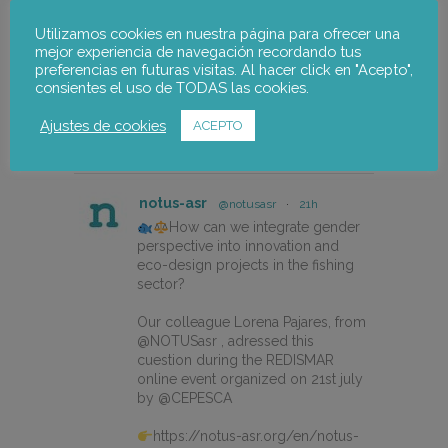
Utilizamos cookies en nuestra página para ofrecer una
mejor experiencia de navegación recordando tus
preferencias en futuras visitas. Al hacer click en "Acepto",
consientes el uso de TODAS las cookies.
Ajustes de cookies
ACEPTO
notus-asr
Seguir
notus-asr
@notusasr
·
21h
How can we integrate gender
perspective into innovation and
eco-design projects in the fishing
sector?
Our colleague Lorena Pajares, from
@NOTUSasr , adressed this
cuestion during the REDISMAR
online event organized on 21st july
by @CEPESCA
https://notus-asr.org/en/notus-