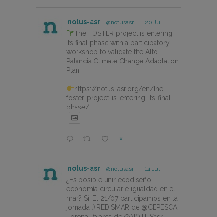
notus-asr
@notusasr
·
20 Jul
The FOSTER project is entering
its final phase with a participatory
workshop to validate the Alto
Palancia Climate Change Adaptation
Plan.
https://notus-asr.org/en/the-
foster-project-is-entering-its-final-
phase/
X
notus-asr
@notusasr
·
14 Jul
¿Es posible unir ecodiseño,
economía circular e igualdad en el
mar? Sí. El 21/07 participamos en la
jornada #REDISMAR de @CEPESCA.
Lorena Pajares de @NOTUSasr