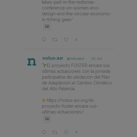
takes-part-in-the-redismar-
conference-on-women-eco-
design-and-the-circular-economy-
in-fishing-gear/
X
notus-asr
@notusasr
·
22 Jul
El proyecto FOSTER encara sus
últimas actuaciones con la jornada
participativa de validación del Plan
de Adaptación al Cambio Climático
del Alto Palancia.
https://notus-asr.org/el-
proyecto-foster-encara-sus-
ultimas-actuaciones/
X