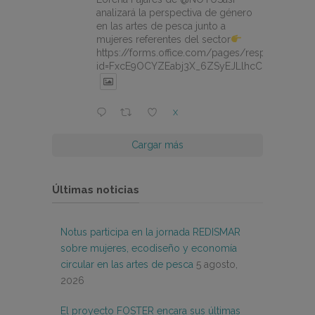
analizará la perspectiva de género
en las artes de pesca junto a
mujeres referentes del sector
https://forms.office.com/pages/responsepage.
id=FxcE9OCYZEabj3X_6ZSyEJLlhcCnV5BFtDY
X
Cargar más
Últimas noticias
Notus participa en la jornada REDISMAR
sobre mujeres, ecodiseño y economía
circular en las artes de pesca
5 agosto,
2026
El proyecto FOSTER encara sus últimas