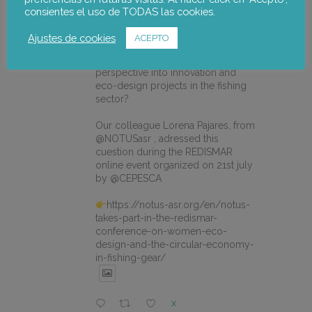
consientes el uso de TODAS las cookies.
Ajustes de cookies
ACEPTO
notus-asr
@notusasr
·
5 Ago
How can we integrate gender
perspective into innovation and
eco-design projects in the fishing
sector?
Our colleague Lorena Pajares, from
@NOTUSasr , adressed this
cuestion during the REDISMAR
online event organized on 21st july
by @CEPESCA
https://notus-asr.org/en/notus-
takes-part-in-the-redismar-
conference-on-women-eco-
design-and-the-circular-economy-
in-fishing-gear/
X