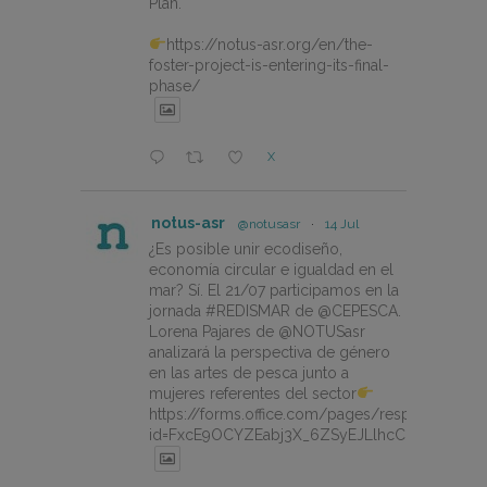
Plan.
https://notus-asr.org/en/the-
foster-project-is-entering-its-final-
phase/
X
notus-asr
@notusasr
·
14 Jul
¿Es posible unir ecodiseño,
economía circular e igualdad en el
mar? Sí. El 21/07 participamos en la
jornada #REDISMAR de @CEPESCA.
Lorena Pajares de @NOTUSasr
analizará la perspectiva de género
en las artes de pesca junto a
mujeres referentes del sector
https://forms.office.com/pages/responsepage.
id=FxcE9OCYZEabj3X_6ZSyEJLlhcCnV5BFtDY