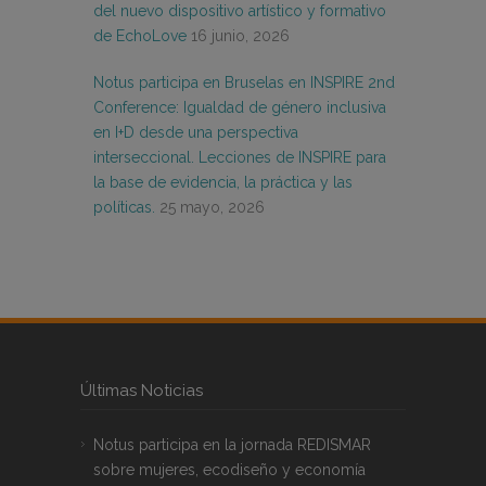
del nuevo dispositivo artístico y formativo
de EchoLove
16 junio, 2026
Notus participa en Bruselas en INSPIRE 2nd
Conference: Igualdad de género inclusiva
en I+D desde una perspectiva
interseccional. Lecciones de INSPIRE para
la base de evidencia, la práctica y las
políticas.
25 mayo, 2026
Últimas Noticias
Notus participa en la jornada REDISMAR
sobre mujeres, ecodiseño y economía