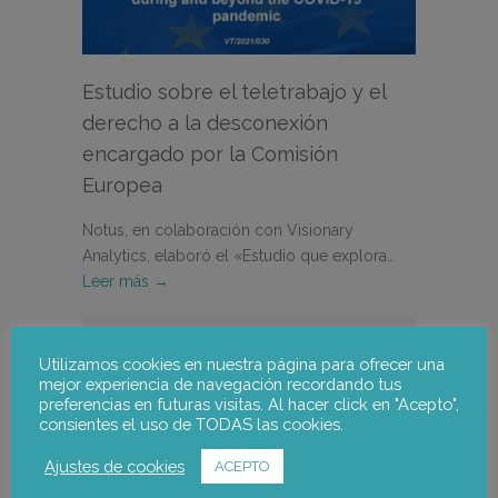
Estudio sobre el teletrabajo y el
derecho a la desconexión
encargado por la Comisión
Europea
Notus, en colaboración con Visionary
Analytics, elaboró el «Estudio que explora…
Leer más →
9 mayo, 2024
Utilizamos cookies en nuestra página para ofrecer una
Noticias
mejor experiencia de navegación recordando tus
preferencias en futuras visitas. Al hacer click en "Acepto",
consientes el uso de TODAS las cookies.
Ajustes de cookies
ACEPTO