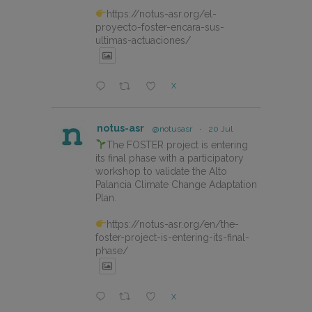
https://notus-asr.org/el-
proyecto-foster-encara-sus-
ultimas-actuaciones/
X
notus-asr
@notusasr
·
20 Jul
The FOSTER project is entering
its final phase with a participatory
workshop to validate the Alto
Palancia Climate Change Adaptation
Plan.
https://notus-asr.org/en/the-
foster-project-is-entering-its-final-
phase/
X