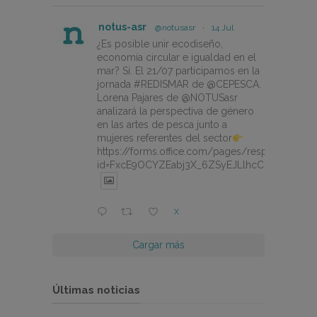
notus-asr
@notusasr
·
14 Jul
¿Es posible unir ecodiseño,
economía circular e igualdad en el
mar? Sí. El 21/07 participamos en la
jornada #REDISMAR de @CEPESCA.
Lorena Pajares de @NOTUSasr
analizará la perspectiva de género
en las artes de pesca junto a
mujeres referentes del sector
https://forms.office.com/pages/responsepage.
id=FxcE9OCYZEabj3X_6ZSyEJLlhcCnV5BFtDY
X
Cargar más
Últimas noticias