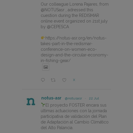
Our colleague Lorena Pajares, from
@NOTUSasr , adressed this
cuestion during the REDISMAR
online event organized on 21st july
by @CEPESCA
https://notus-asr.org/en/notus-
takes-part-in-the-redismar-
conference-on-women-eco-
design-and-the-circular-economy-
in-fishing-gear/
X
notus-asr
@notusasr
·
22 Jul
El proyecto FOSTER encara sus
últimas actuaciones con la jornada
participativa de validación del Plan
de Adaptación al Cambio Climático
del Alto Palancia.