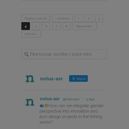
Página 4 de 16
‹ Anterior
1
2
3
4
5
6
7
8
Siguiente ›
Último »
notus-asr
Seguir
notus-asr
@notusasr
·
5 Ago
How can we integrate gender
perspective into innovation and
eco-design projects in the fishing
sector?