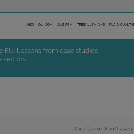
INICI
QUI SOM
QUÈ FEM
TREBALLEM AMB
PLA D’IGUALTA
e EU: Lessons from case studies
e sectors
Maria Caprile, Juan Arasanz