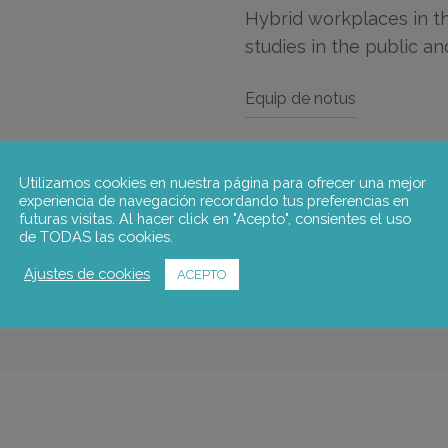
Hybrid workplaces in t
studies in the public an
Equip de notus
María Caprile
,
Juan Arasanz
Anar a la publicació
Utilizamos cookies en nuestra página para ofrecer una mejor
experiencia de navegación recordando tus preferencias en
futuras visitas. Al hacer click en "Acepto", consientes el uso
de TODAS las cookies.
Ajustes de cookies
ACEPTO