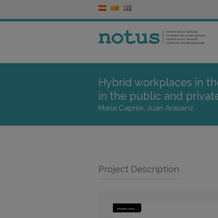
Hybrid workplaces in th
in the public and privat
Maria Caprile, Juan Arasanz
Project Description