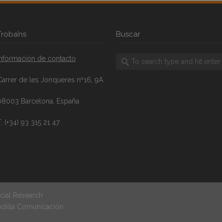
Troba’ns
Buscar
Información de contacto
Carrer de les Jonqueres nº16, 9A
08003 Barcelona, España
. (+34) 93 315 21 47
cial Research
ndilla Comunicación