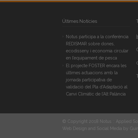
Últimes Notícies
Notus participa a la conferència
REDISMAR sobre dones,
ecodisseny i economia circular
en l’equipament de pesca
El projecte FOSTER encara les
últimes actuacions amb la
T
jornada participativa de
validació del Pla d’Adaptació al
Canvi Climàtic de l’Alt Palància
© Copyright 2018 Notus :: Applied So
Web Design and Social Media by
Gui