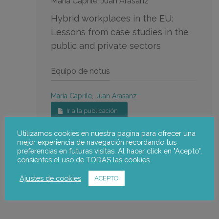
Maria Caprile, Juan Arasanz
Hybrid workplaces in the EU:
Lessons from case studies in the
public and private sectors
Equipo de notus
María Caprile
,
Juan Arasanz
Ir a la publicación
Utilizamos cookies en nuestra página para ofrecer una
mejor experiencia de navegación recordando tus
preferencias en futuras visitas. Al hacer click en "Acepto",
consientes el uso de TODAS las cookies.
Ajustes de cookies
ACEPTO