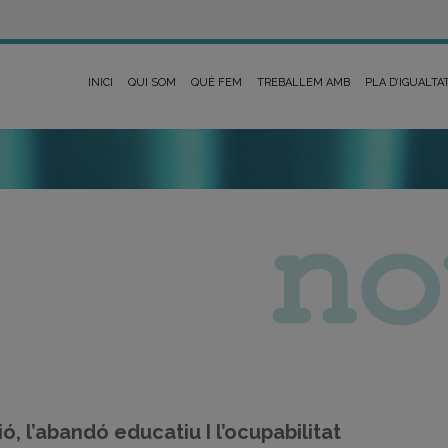
INICI
QUI SOM
QUÈ FEM
TREBALLEM AMB
PLA D’IGUALTA
, l’abandó educatiu I l’ocupabilitat