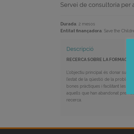
Servei de consultoria per a
Durada
:
2 mesos
Entitat finançadora
:
Save the Childr
Descripció
RECERCA SOBRE LA FORMACIÓ, 
L’objectiu principal és donar supor
l’estat de la qüestió de la problem
bones pràctiques i facilitant les po
aquells que han abandonat prematura
recerca.