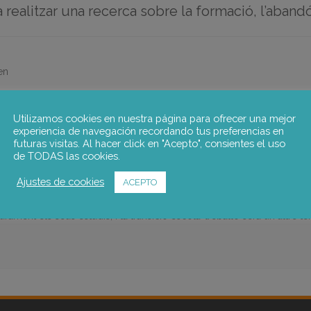
 realitzar una recerca sobre la formació, l’abandó
en
Utilizamos cookies en nuestra página para ofrecer una mejor
experiencia de navegación recordando tus preferencias en
L’ABANDÓ EDUCATIU I L’OCUPABILITAT
futuras visitas. Al hacer click en "Acepto", consientes el uso
de TODAS las cookies.
t tècnic a Save the Children a través de l’elaboració d’una recerca que
Ajustes de cookies
ACEPTO
àtica de la inserció laboral sostenible dels diferents grups en risc d’
ssibles claus de l’èxit d’aquestes pràctiques en l’hora d’intervenir. La
ment els seus estudis, i la transició escola-treballo serà un altre te