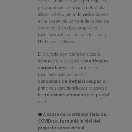
Serveis Públics), que té per objectiu
proporcionar informació rellevant als
afiliats d’EPSU per a donar-los suport
en el desenvolupament de xarxes de
cooperació en dues empreses
multinacionals del sector de la cura,
Norlandia i Colisée.
El projecte compilarà i analitzarà
informació relativa a les
tendències
corporatives
en les empreses
multinacionals del sector;
condicions de treball i ocupació
; i
principals característiques relatives a
les
relacions laborals
(diàleg social,
etc.).
A causa de la crisi sanitària del
COVID-19, la reunió inicial del
projecte va ser virtual.