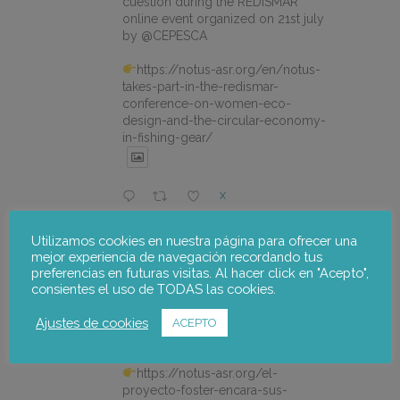
cuestion during the REDISMAR
online event organized on 21st july
by @CEPESCA
https://notus-asr.org/en/notus-
takes-part-in-the-redismar-
conference-on-women-eco-
design-and-the-circular-economy-
in-fishing-gear/
X
Utilizamos cookies en nuestra página para ofrecer una
notus-asr
@notusasr
·
22 jul.
mejor experiencia de navegación recordando tus
El proyecto FOSTER encara sus
preferencias en futuras visitas. Al hacer click en "Acepto",
consientes el uso de TODAS las cookies.
últimas actuaciones con la jornada
participativa de validación del Plan
Ajustes de cookies
de Adaptación al Cambio Climático
ACEPTO
del Alto Palancia.
https://notus-asr.org/el-
proyecto-foster-encara-sus-