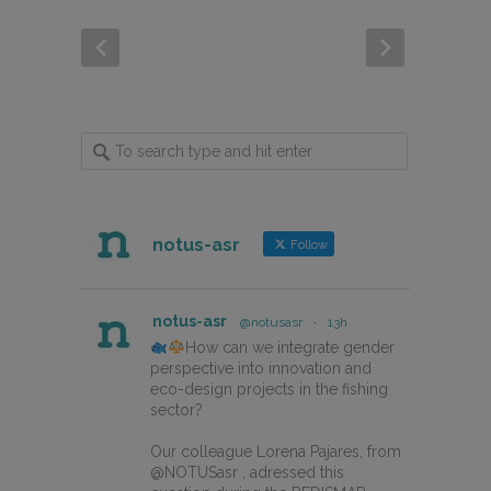
notus-asr
Follow
notus-asr
@notusasr
·
13h
How can we integrate gender
perspective into innovation and
eco-design projects in the fishing
sector?
Our colleague Lorena Pajares, from
@NOTUSasr , adressed this