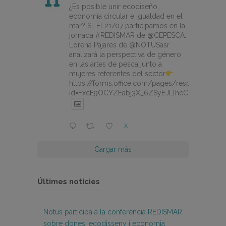
¿Es posible unir ecodiseño,
economía circular e igualdad en el
mar? Sí. El 21/07 participamos en la
jornada #REDISMAR de @CEPESCA.
Lorena Pajares de @NOTUSasr
analizará la perspectiva de género
en las artes de pesca junto a
mujeres referentes del sector
https://forms.office.com/pages/responsepage.
id=FxcE9OCYZEabj3X_6ZSyEJLlhcCnV5BFtDY
X
Cargar más
Últimes notícies
Notus participa a la conferència REDISMAR
sobre dones, ecodisseny i economia