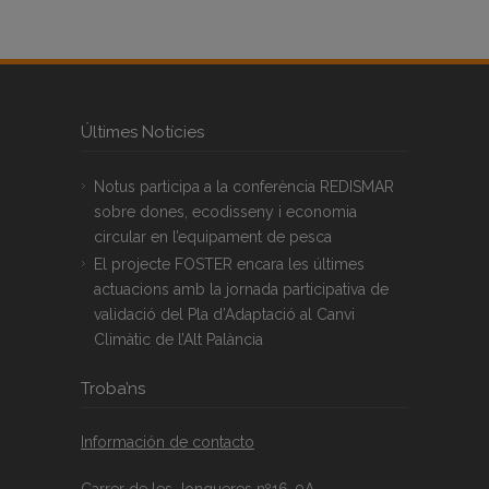
Últimes Notícies
Notus participa a la conferència REDISMAR
sobre dones, ecodisseny i economia
circular en l’equipament de pesca
El projecte FOSTER encara les últimes
actuacions amb la jornada participativa de
validació del Pla d’Adaptació al Canvi
Climàtic de l’Alt Palància
Troba’ns
Información de contacto
Carrer de les Jonqueres nº16, 9A