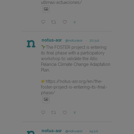
ultimas-actuaciones/
X
notus-asr
@notusasr
·
20 jul.
The FOSTER project is entering
its final phase with a participatory
workshop to validate the Alto
Palancia Climate Change Adaptation
Plan.
https://notus-asr.org/en/the-
foster-project-is-entering-its-final-
phase/
X
notus-asr
@notusasr
·
14 jul.