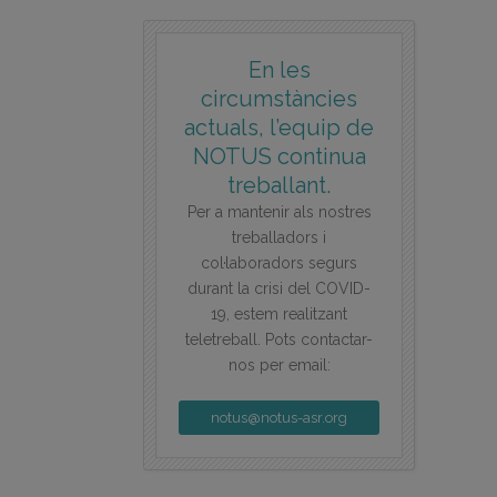
En les
circumstàncies
actuals, l’equip de
NOTUS continua
treballant.
Per a mantenir als nostres
treballadors i
col·laboradors segurs
durant la crisi del COVID-
19, estem realitzant
teletreball. Pots contactar-
nos per email:
notus@notus-asr.org