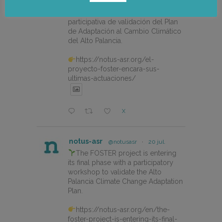
El proyecto FOSTER encara sus
últimas actuaciones con la jornada
participativa de validación del Plan
de Adaptación al Cambio Climático
del Alto Palancia.
https://notus-asr.org/el-
proyecto-foster-encara-sus-
ultimas-actuaciones/
X
notus-asr
@notusasr
·
20 jul.
The FOSTER project is entering
its final phase with a participatory
workshop to validate the Alto
Palancia Climate Change Adaptation
Plan.
https://notus-asr.org/en/the-
foster-project-is-entering-its-final-