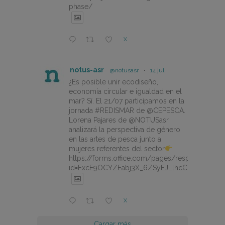
phase/
X
notus-asr
@notusasr
·
14 jul.
¿Es posible unir ecodiseño,
economía circular e igualdad en el
mar? Sí. El 21/07 participamos en la
jornada #REDISMAR de @CEPESCA.
Lorena Pajares de @NOTUSasr
analizará la perspectiva de género
en las artes de pesca junto a
mujeres referentes del sector
https://forms.office.com/pages/responsepage.
id=FxcE9OCYZEabj3X_6ZSyEJLlhcCnV5BFtDY
X
Cargar más