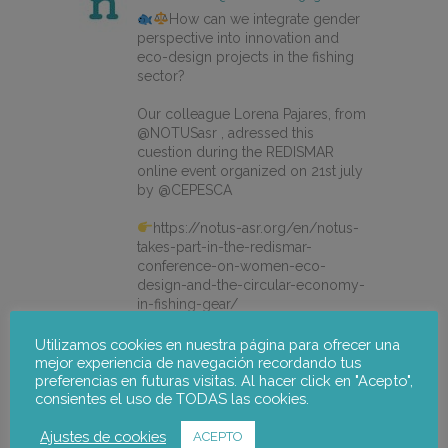
How can we integrate gender
perspective into innovation and
eco-design projects in the fishing
sector?
Our colleague Lorena Pajares, from
@NOTUSasr , adressed this
cuestion during the REDISMAR
online event organized on 21st july
by @CEPESCA
https://notus-asr.org/en/notus-
takes-part-in-the-redismar-
conference-on-women-eco-
design-and-the-circular-economy-
in-fishing-gear/
Utilizamos cookies en nuestra página para ofrecer una
mejor experiencia de navegación recordando tus
X
preferencias en futuras visitas. Al hacer click en "Acepto",
consientes el uso de TODAS las cookies.
notus-asr
@notusasr
·
22 jul.
Ajustes de cookies
ACEPTO