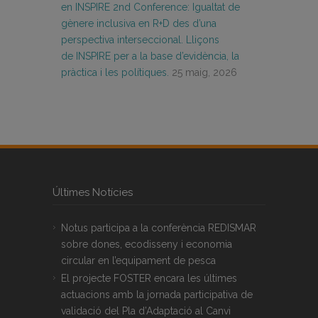
en INSPIRE 2nd Conference: Igualtat de
gènere inclusiva en R+D des d’una
perspectiva interseccional. Lliçons
de INSPIRE per a la base d’evidència, la
pràctica i les polítiques.
25 maig, 2026
Últimes Notícies
Notus participa a la conferència REDISMAR
sobre dones, ecodisseny i economia
circular en l’equipament de pesca
El projecte FOSTER encara les últimes
actuacions amb la jornada participativa de
validació del Pla d’Adaptació al Canvi