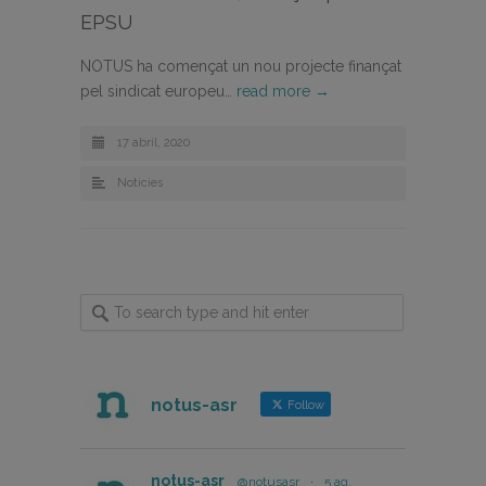
EPSU
NOTUS ha començat un nou projecte finançat
pel sindicat europeu…
read more →
17 abril, 2020
Noticies
notus-asr
Follow
notus-asr
@notusasr
·
5 ag.