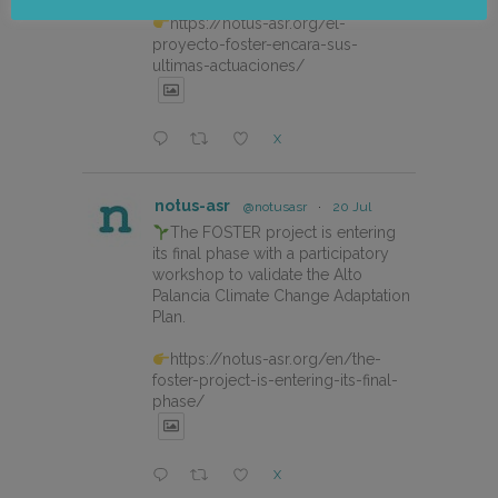
https://notus-asr.org/el-
proyecto-foster-encara-sus-
ultimas-actuaciones/
X
notus-asr
@notusasr
·
20 Jul
The FOSTER project is entering
its final phase with a participatory
workshop to validate the Alto
Palancia Climate Change Adaptation
Plan.
https://notus-asr.org/en/the-
foster-project-is-entering-its-final-
phase/
X