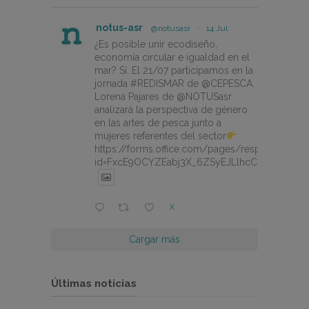
notus-asr
@notusasr
·
14 Jul
¿Es posible unir ecodiseño,
economía circular e igualdad en el
mar? Sí. El 21/07 participamos en la
jornada #REDISMAR de @CEPESCA.
Lorena Pajares de @NOTUSasr
analizará la perspectiva de género
en las artes de pesca junto a
mujeres referentes del sector
https://forms.office.com/pages/responsepage.
id=FxcE9OCYZEabj3X_6ZSyEJLlhcCnV5BFtDY
X
Cargar más
Últimas noticias