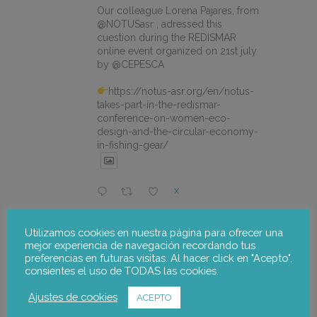
Our colleague Lorena Pajares, from
@NOTUSasr , adressed this
cuestion during the REDISMAR
online event organized on 21st july
by @CEPESCA
https://notus-asr.org/en/notus-
takes-part-in-the-redismar-
conference-on-women-eco-
design-and-the-circular-economy-
in-fishing-gear/
X
Utilizamos cookies en nuestra página para ofrecer una
notus-asr
@notusasr
·
22 Jul
mejor experiencia de navegación recordando tus
El proyecto FOSTER encara sus
preferencias en futuras visitas. Al hacer click en "Acepto",
últimas actuaciones con la jornada
consientes el uso de TODAS las cookies.
participativa de validación del Plan
de Adaptación al Cambio Climático
Ajustes de cookies
ACEPTO
del Alto Palancia.