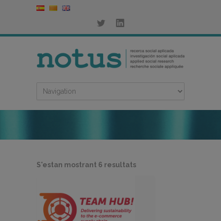
Ordenat
S'estan mostrant 6 resultats
per
més
recent