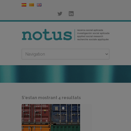
Ordenat
S'estan mostrant 4 resultats
per
més
recent