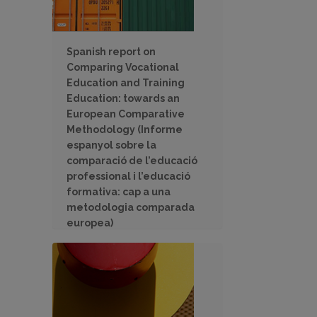
Spanish report on
Comparing Vocational
Education and Training
Education: towards an
European Comparative
Methodology (Informe
espanyol sobre la
comparació de l’educació
professional i l’educació
formativa: cap a una
metodologia comparada
europea)
Informe espanyol aplicant una
metodologia comparativa
europea per a l’anàlisi de les
qualificacions