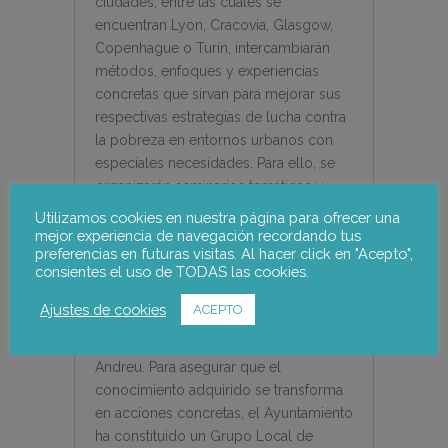
ciudades, entre las cuales se
encuentran Lyon, Cracovia, Glasgow,
Copenhague o Turín, intercambiarán
métodos, enfoques y experiencias
concretas que sirvan para mejorar sus
respectivas estrategias de lucha contra
la pobreza en entornos urbanos con
especiales necesidades. Para ello, se
organizarán seminarios temáticos y
acciones de intercambio de
Utilizamos cookies en nuestra página para ofrecer una
experiencias grupales y ciudad –
mejor experiencia de navegación recordando tus
preferencias en futuras visitas. Al hacer click en "Acepto",
ciudad (peer review).
consientes el uso de TODAS las cookies.
En el caso de Barcelona el proyecto
Ajustes de cookies
ACEPTO
URBinclusion incidirá en el barrio de
Bon Pastor, en el distrito de Sant
Andreu. Para asegurar que el
conocimiento adquirido se transforma
en acciones concretas, el Ayuntamiento
ha constituido un Grupo Local de