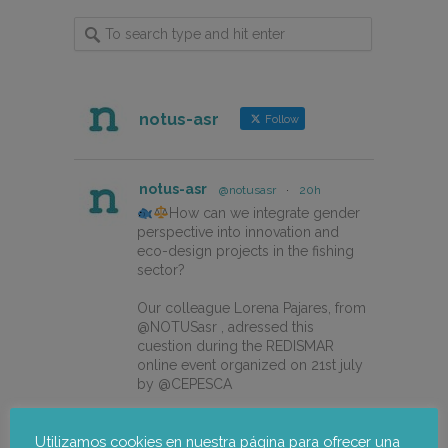
notus-asr
Follow
notus-asr
@notusasr
·
20h
How can we integrate gender
perspective into innovation and
eco-design projects in the fishing
sector?
Our colleague Lorena Pajares, from
@NOTUSasr , adressed this
cuestion during the REDISMAR
online event organized on 21st july
by @CEPESCA
https://notus-asr.org/en/notus-
takes-part-in-the-redismar-
Utilizamos cookies en nuestra página para ofrecer una