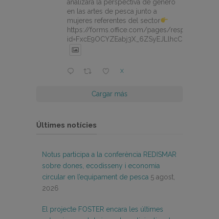
analizará la perspectiva de género
en las artes de pesca junto a
mujeres referentes del sector
https://forms.office.com/pages/responsepage.
id=FxcE9OCYZEabj3X_6ZSyEJLlhcCnV5BFtDY
X
Cargar más
Últimes notícies
Notus participa a la conferència REDISMAR
sobre dones, ecodisseny i economia
circular en l’equipament de pesca
5 agost,
2026
El projecte FOSTER encara les últimes