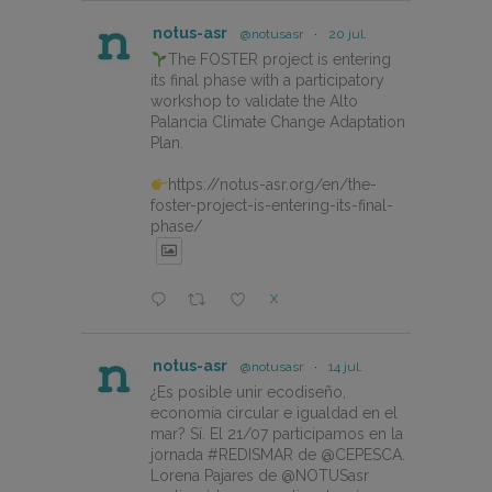
notus-asr
@notusasr
·
20 jul.
The FOSTER project is entering
its final phase with a participatory
workshop to validate the Alto
Palancia Climate Change Adaptation
Plan.
https://notus-asr.org/en/the-
foster-project-is-entering-its-final-
phase/
X
notus-asr
@notusasr
·
14 jul.
¿Es posible unir ecodiseño,
economía circular e igualdad en el
mar? Sí. El 21/07 participamos en la
jornada #REDISMAR de @CEPESCA.
Lorena Pajares de @NOTUSasr