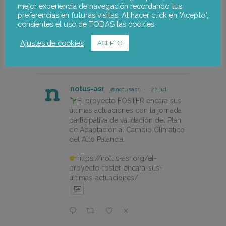
mejor experiencia de navegación recordando tus
conference-on-women-eco-
preferencias en futuras visitas. Al hacer click en "Acepto",
design-and-the-circular-economy-
consientes el uso de TODAS las cookies.
in-fishing-gear/
Ajustes de cookies
ACEPTO
X
notus-asr
@notusasr
·
22 jul.
El proyecto FOSTER encara sus
últimas actuaciones con la jornada
participativa de validación del Plan
de Adaptación al Cambio Climático
del Alto Palancia.
https://notus-asr.org/el-
proyecto-foster-encara-sus-
ultimas-actuaciones/
X