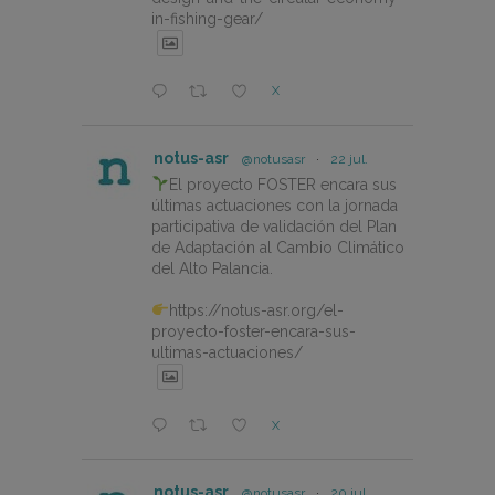
in-fishing-gear/
X
notus-asr
@notusasr
·
22 jul.
El proyecto FOSTER encara sus
últimas actuaciones con la jornada
participativa de validación del Plan
de Adaptación al Cambio Climático
del Alto Palancia.
https://notus-asr.org/el-
proyecto-foster-encara-sus-
ultimas-actuaciones/
X
notus-asr
@notusasr
·
20 jul.