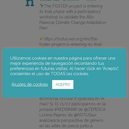
The FOSTER project is entering
its final phase with a participatory
workshop to validate the Alto
Palancia Climate Change Adaptation
Plan.
https://notus-asr.org/en/the-
foster-project-is-entering-its-final-
phase/
Utilizamos cookies en nuestra página para ofrecer una
mejor experiencia de navegación recordando tus
preferencias en futuras visitas. Al hacer click en "Acepto",
X
consientes el uso de TODAS las cookies.
Ajustes de cookies
ACEPTO
notus-asr
@notusasr
·
14 jul.
¿Es posible unir ecodiseño,
economía circular e igualdad en el
mar? Sí. El 21/07 participamos en la
jornada #REDISMAR de @CEPESCA.
Lorena Pajares de @NOTUSasr
analizará la perspectiva de género
en las artes de pesca junto a