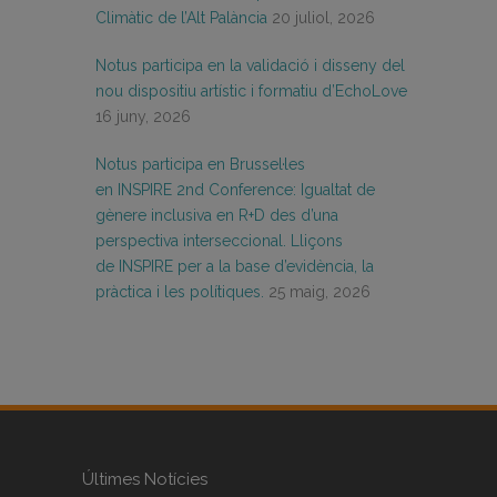
Climàtic de l’Alt Palància
20 juliol, 2026
Notus participa en la validació i disseny del
nou dispositiu artístic i formatiu d’EchoLove
16 juny, 2026
Notus participa en Brussel·les
en INSPIRE 2nd Conference: Igualtat de
gènere inclusiva en R+D des d’una
perspectiva interseccional. Lliçons
de INSPIRE per a la base d’evidència, la
pràctica i les polítiques.
25 maig, 2026
Últimes Notícies