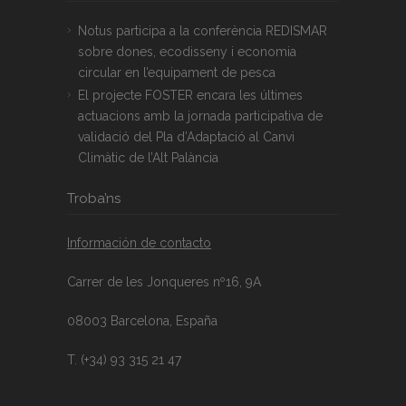
Notus participa a la conferència REDISMAR
sobre dones, ecodisseny i economia
circular en l’equipament de pesca
El projecte FOSTER encara les últimes
actuacions amb la jornada participativa de
validació del Pla d’Adaptació al Canvi
Climàtic de l’Alt Palància
Troba’ns
Información de contacto
Carrer de les Jonqueres nº16, 9A
08003 Barcelona, España
T. (+34) 93 315 21 47