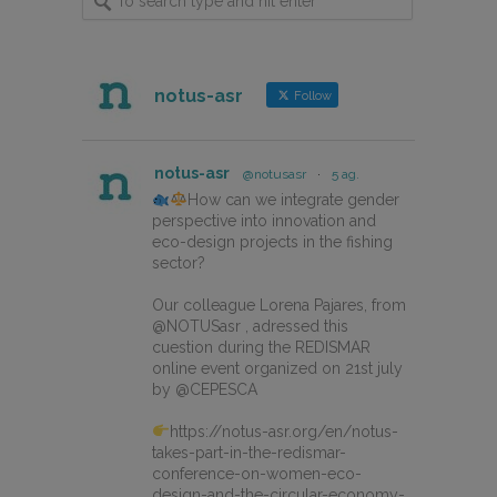
notus-asr
Follow
notus-asr
@notusasr
·
5 ag.
How can we integrate gender
perspective into innovation and
eco-design projects in the fishing
sector?
Our colleague Lorena Pajares, from
@NOTUSasr , adressed this
cuestion during the REDISMAR
online event organized on 21st july
by @CEPESCA
https://notus-asr.org/en/notus-
takes-part-in-the-redismar-
conference-on-women-eco-
design-and-the-circular-economy-