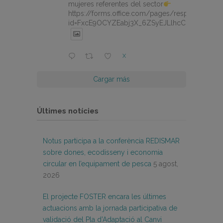
mujeres referentes del sector
https://forms.office.com/pages/responsepage.
id=FxcE9OCYZEabj3X_6ZSyEJLlhcCnV5BFtDY
X
Cargar más
Últimes notícies
Notus participa a la conferència REDISMAR
sobre dones, ecodisseny i economia
circular en l’equipament de pesca
5 agost,
2026
El projecte FOSTER encara les últimes
actuacions amb la jornada participativa de
validació del Pla d’Adaptació al Canvi