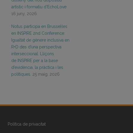
disseny del nou dispositiu
artístic i formatiu d’EchoLove
16 juny, 2026
Notus participa en Brussel·les
en INSPIRE 2nd Conference:
Igualtat de gènere inclusiva en
R+D des d’una perspectiva
interseccional. Lliçons
de INSPIRE per a la base
d’evidència, la pràctica i les
polítiques.
25 maig, 2026
Política de privacitat