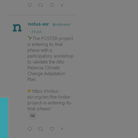
X
notus-asr
@notusasr
·
20 jul.
The FOSTER project
is entering its final
phase with a
participatory workshop
to validate the Alto
Palancia Climate
Change Adaptation
Plan.
https://notus-
asr.org/en/the-foster-
project-is-entering-its-
final-phase/
X