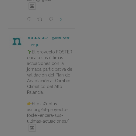
X
notus-asr
@notusasr
·
22 jul.
El proyecto FOSTER
encara sus últimas
actuaciones con la
jornada participativa de
validación del Plan de
Adaptación al Cambio
Climático del Alto
Palancia.
https://notus-
asr.org/el-proyecto-
foster-encara-sus-
ultimas-actuaciones/