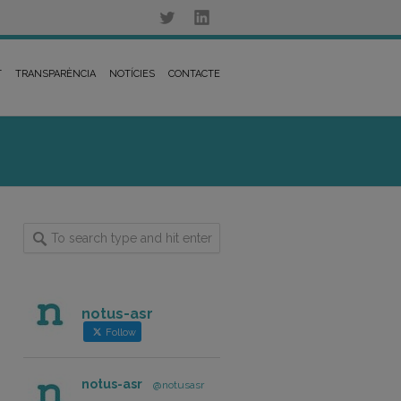
T
TRANSPARÈNCIA
NOTÍCIES
CONTACTE
notus-asr
Follow
notus-asr
@notusasr