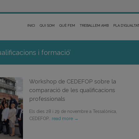
INICI
QUI SOM
QUÈ FEM
TREBALLEM AMB
PLA D’IGUALTA
alificacions i formació’
Workshop de CEDEFOP sobre la
comparació de les qualificacions
professionals
Els dies 28 i 29 de novembre a Tessalònica,
CEDEFOP…
read more →