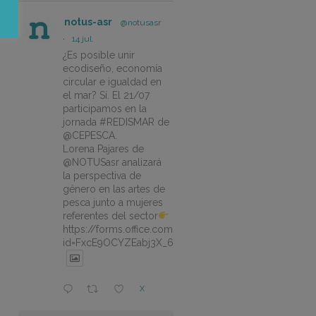
notus-asr
@notusasr
·
14 jul.
¿Es posible unir
ecodiseño, economía
circular e igualdad en
el mar? Sí. El 21/07
participamos en la
jornada #REDISMAR de
@CEPESCA.
Lorena Pajares de
@NOTUSasr analizará
la perspectiva de
género en las artes de
pesca junto a mujeres
referentes del sector
https://forms.office.com/pages/responsepage.aspx?
id=FxcE9OCYZEabj3X_6ZSyEJLlhcCnV5BFtDYAM7ta
X