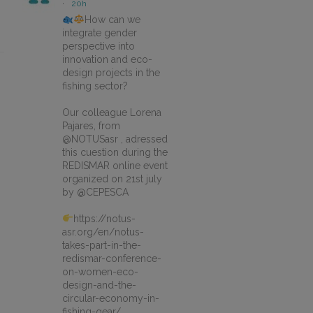
·
20h
How can we
integrate gender
perspective into
innovation and eco-
design projects in the
fishing sector?
Our colleague Lorena
Pajares, from
@NOTUSasr , adressed
this cuestion during the
REDISMAR online event
organized on 21st july
by @CEPESCA
https://notus-
asr.org/en/notus-
takes-part-in-the-
redismar-conference-
on-women-eco-
design-and-the-
circular-economy-in-
fishing-gear/