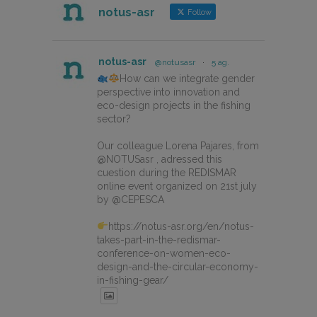
notus-asr
Follow
notus-asr
@notusasr
·
5 ag.
How can we integrate gender
perspective into innovation and
eco-design projects in the fishing
sector?
Our colleague Lorena Pajares, from
@NOTUSasr , adressed this
cuestion during the REDISMAR
online event organized on 21st july
by @CEPESCA
https://notus-asr.org/en/notus-
takes-part-in-the-redismar-
conference-on-women-eco-
design-and-the-circular-economy-
in-fishing-gear/