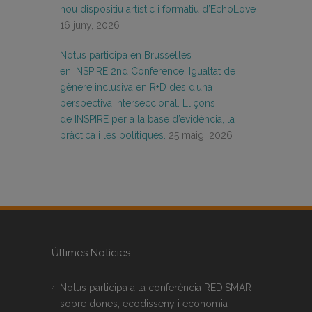
nou dispositiu artístic i formatiu d’EchoLove
16 juny, 2026
Notus participa en Brussel·les
en INSPIRE 2nd Conference: Igualtat de
gènere inclusiva en R+D des d’una
perspectiva interseccional. Lliçons
de INSPIRE per a la base d’evidència, la
pràctica i les polítiques.
25 maig, 2026
Últimes Notícies
Notus participa a la conferència REDISMAR
sobre dones, ecodisseny i economia