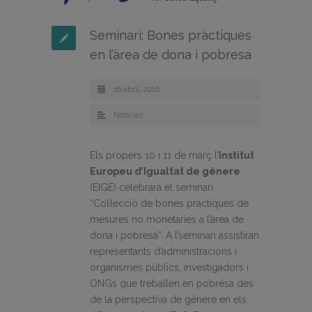
Seminari: Bones pràctiques
en l’àrea de dona i pobresa
16 abril, 2016
Noticies
Els
propers 10
i 11
de març l’
Institut
Europeu d’Igualtat de gènere
(EIGE) celebrarà el seminari
“Col·lecció de
bones pràctiques de
mesures no monetàries a l’àrea de
dona i pobresa”. A l’seminari
assistiran
representants d’administracions i
organismes públics, investigadors i
ONGs que
treballen
en pobresa des
de la perspectiva de gènere en els