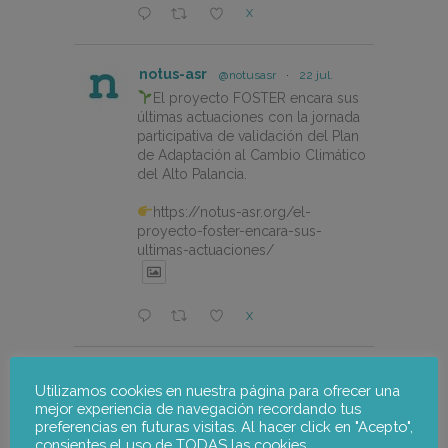
X
notus-asr
@notusasr
·
22 jul.
El proyecto FOSTER encara sus
últimas actuaciones con la jornada
participativa de validación del Plan
de Adaptación al Cambio Climático
del Alto Palancia.
https://notus-asr.org/el-
proyecto-foster-encara-sus-
ultimas-actuaciones/
X
notus-asr
@notusasr
·
20 jul.
Utilizamos cookies en nuestra página para ofrecer una
The FOSTER project is entering
mejor experiencia de navegación recordando tus
its final phase with a participatory
preferencias en futuras visitas. Al hacer click en "Acepto",
workshop to validate the Alto
consientes el uso de TODAS las cookies.