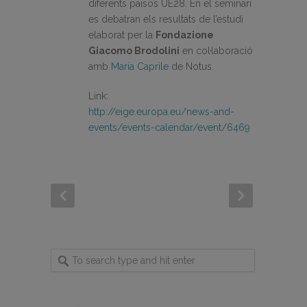
diferents països UE28.
En el seminari
es
debatran els
resultats de l’estudi
elaborat per
la
Fondazione
Giacomo
Brodolini
en col·laboració
amb
Maria Caprile
de Notus.
Link:
http://eige.europa.eu/news-and-
events/events-calendar/event/6469