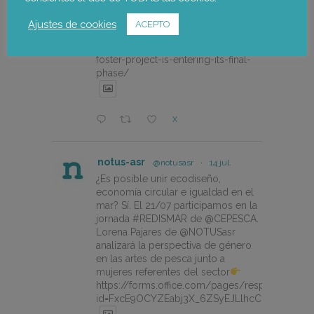
Palancia Climate Change Adaptation
Plan.
Ajustes de cookies
ACEPTO
https://notus-asr.org/en/the-
foster-project-is-entering-its-final-
phase/
X
notus-asr
@notusasr
·
14 jul.
¿Es posible unir ecodiseño,
economía circular e igualdad en el
mar? Sí. El 21/07 participamos en la
jornada #REDISMAR de @CEPESCA.
Lorena Pajares de @NOTUSasr
analizará la perspectiva de género
en las artes de pesca junto a
mujeres referentes del sector
https://forms.office.com/pages/responsepage.
id=FxcE9OCYZEabj3X_6ZSyEJLlhcCnV5BFtDY