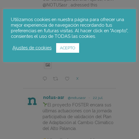
@NOTUSasr , adressed this
cuestion during the REDISMAR
online event organized on 21st july
Utilizamos cookies en nuestra página para ofrecer una
by @CEPESCA
mejor experiencia de navegación recordando tus
preferencias en futuras visitas. Al hacer click en "Acepto",
https://notus-asr.org/en/notus-
consientes el uso de TODAS las cookies.
takes-part-in-the-redismar-
conference-on-women-eco-
Ajustes de cookies
ACEPTO
design-and-the-circular-economy-
in-fishing-gear/
X
notus-asr
@notusasr
·
22 jul.
El proyecto FOSTER encara sus
últimas actuaciones con la jornada
participativa de validación del Plan
de Adaptación al Cambio Climático
del Alto Palancia.