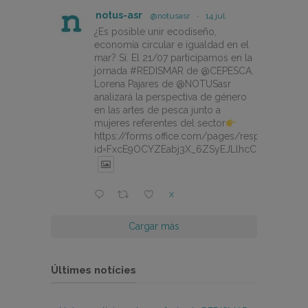
notus-asr
@notusasr
·
14 jul.
¿Es posible unir ecodiseño,
economía circular e igualdad en el
mar? Sí. El 21/07 participamos en la
jornada #REDISMAR de @CEPESCA.
Lorena Pajares de @NOTUSasr
analizará la perspectiva de género
en las artes de pesca junto a
mujeres referentes del sector
https://forms.office.com/pages/responsepage.
id=FxcE9OCYZEabj3X_6ZSyEJLlhcCnV5BFtDY
X
Cargar más
Últimes notícies