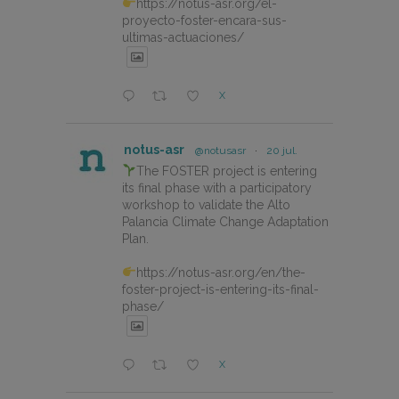
https://notus-asr.org/el-
proyecto-foster-encara-sus-
ultimas-actuaciones/
X
notus-asr
@notusasr
·
20 jul.
The FOSTER project is entering
its final phase with a participatory
workshop to validate the Alto
Palancia Climate Change Adaptation
Plan.
https://notus-asr.org/en/the-
foster-project-is-entering-its-final-
phase/
X