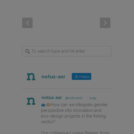
notus-asr
Follow
notus-asr
@notusasr
·
5 ag.
How can we integrate gender
perspective into innovation and
eco-design projects in the fishing
sector?
Our colleague Lorena Pajares, from