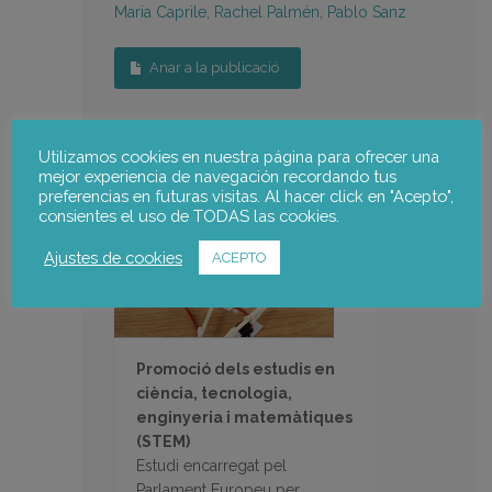
Maria Caprile
,
Rachel Palmén
,
Pablo Sanz
Anar a la publicació
Projecte de notus:
Utilizamos cookies en nuestra página para ofrecer una
mejor experiencia de navegación recordando tus
preferencias en futuras visitas. Al hacer click en "Acepto",
consientes el uso de TODAS las cookies.
Ajustes de cookies
ACEPTO
Promoció dels estudis en
ciència, tecnologia,
enginyeria i matemàtiques
(STEM)
Estudi encarregat pel
Parlament Europeu per