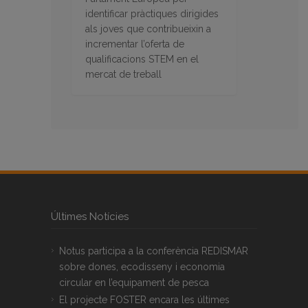
identificar pràctiques dirigides
als joves que contribueixin a
incrementar l’oferta de
qualificacions STEM en el
mercat de treball
Últimes Notícies
Notus participa a la conferència REDISMAR
sobre dones, ecodisseny i economia
circular en l’equipament de pesca
El projecte FOSTER encara les últimes