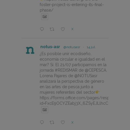
foster-project-is-entering-its-final-
phase/
X
notus-asr
@notusasr
·
14 jul.
¿Es posible unir ecodiseño,
economía circular e igualdad en el
mar? Sí. El 21/07 participamos en la
jornada #REDISMAR de @CEPESCA.
Lorena Pajares de @NOTUSasr
analizará la perspectiva de género
en las artes de pesca junto a
mujeres referentes del sector
https://forms.office.com/pages/responsepage.
id=FxcE9OCYZEabj3X_6ZSyEJLlhcCnV5BFtDY
X