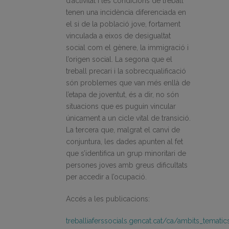
d’activitat i les condicions de treball
tenen una incidència diferenciada en
el si de la població jove, fortament
vinculada a eixos de desigualtat
social com el gènere, la immigració i
l’origen social. La segona que el
treball precari i la sobrecqualificació
són problemes que van més enllà de
l’etapa de joventut, és a dir, no són
situacions que es puguin vincular
únicament a un cicle vital de transició.
La tercera que, malgrat el canvi de
conjuntura, les dades apunten al fet
que s’identifica un grup minoritari de
persones joves amb greus dificultats
per accedir a l’ocupació.
Accés a les publicacions:
treballiaferssocials.gencat.cat/ca/ambits_temati