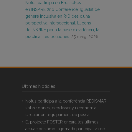
Notus participa en Brussel·les
en INSPIRE 2nd Conference: Igualtat de
gènere inclusiva en R+D des d’una
perspectiva interseccional. Lliçons
de INSPIRE per a la base d’evidència, la
pràctica i les polítiques.
25 maig, 2026
Últimes Notícies
Notus participa a la conferència REDISMAR
sobre dones, ecodisseny i economia
circular en l’equipament de pesca
El projecte FOSTER encara les últimes
actuacions amb la jornada participativa de