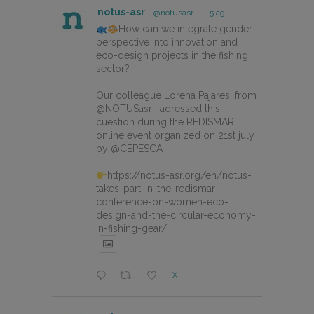
notus-asr
@notusasr
·
5 ag.
How can we integrate gender
perspective into innovation and
eco-design projects in the fishing
sector?
Our colleague Lorena Pajares, from
@NOTUSasr , adressed this
cuestion during the REDISMAR
online event organized on 21st july
by @CEPESCA
https://notus-asr.org/en/notus-
takes-part-in-the-redismar-
conference-on-women-eco-
design-and-the-circular-economy-
in-fishing-gear/
X