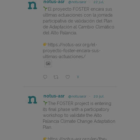
notus-asr
@notusasr
·
22 jul.
El proyecto FOSTER encara sus
últimas actuaciones con la jornada
participativa de validación del Plan
de Adaptación al Cambio Climático
del Alto Palancia.
https://notus-asr.org/el-
proyecto-foster-encara-sus-
ultimas-actuaciones/
X
notus-asr
@notusasr
·
20 jul.
The FOSTER project is entering
its final phase with a participatory
workshop to validate the Alto
Palancia Climate Change Adaptation
Plan.
https://notus-asr.org/en/the-