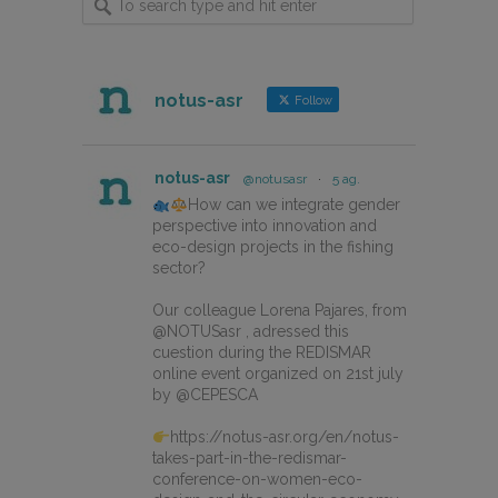
notus-asr
Follow
notus-asr
@notusasr
·
5 ag.
How can we integrate gender
perspective into innovation and
eco-design projects in the fishing
sector?
Our colleague Lorena Pajares, from
@NOTUSasr , adressed this
cuestion during the REDISMAR
online event organized on 21st july
by @CEPESCA
https://notus-asr.org/en/notus-
takes-part-in-the-redismar-
conference-on-women-eco-