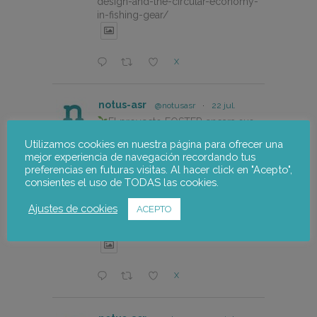
design-and-the-circular-economy-
in-fishing-gear/
X
notus-asr
@notusasr
·
22 jul.
El proyecto FOSTER encara sus
últimas actuaciones con la jornada
Utilizamos cookies en nuestra página para ofrecer una
participativa de validación del Plan
mejor experiencia de navegación recordando tus
de Adaptación al Cambio Climático
preferencias en futuras visitas. Al hacer click en "Acepto",
del Alto Palancia.
consientes el uso de TODAS las cookies.
https://notus-asr.org/el-
Ajustes de cookies
ACEPTO
proyecto-foster-encara-sus-
ultimas-actuaciones/
X