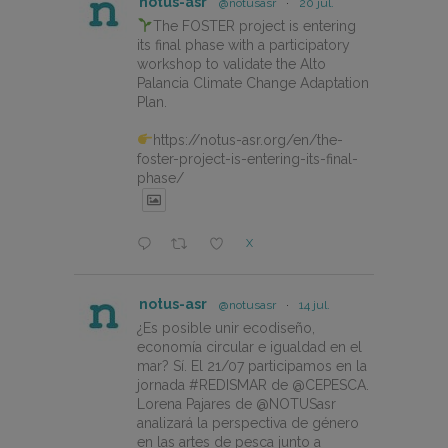
notus-asr
@notusasr
·
20 jul.
The FOSTER project is entering
its final phase with a participatory
workshop to validate the Alto
Palancia Climate Change Adaptation
Plan.
https://notus-asr.org/en/the-
foster-project-is-entering-its-final-
phase/
X
notus-asr
@notusasr
·
14 jul.
¿Es posible unir ecodiseño,
economía circular e igualdad en el
mar? Sí. El 21/07 participamos en la
jornada #REDISMAR de @CEPESCA.
Lorena Pajares de @NOTUSasr
analizará la perspectiva de género
en las artes de pesca junto a