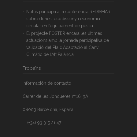
Notus participa a la conferència REDISMAR
sobre dones, ecodisseny i economia
circular en l’equipament de pesca
El projecte FOSTER encara les últimes
actuacions amb la jornada participativa de
validació del Pla d’Adaptació al Canvi
Climàtic de l’Alt Palància
Troba’ns
Información de contacto
Carrer de les Jonqueres nº16, 9A
08003 Barcelona, España
T. (+34) 93 315 21 47