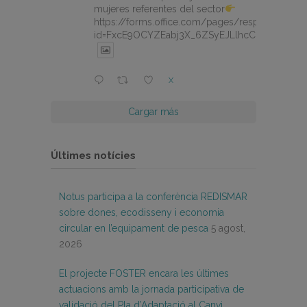
mujeres referentes del sector
https://forms.office.com/pages/responsepage.
id=FxcE9OCYZEabj3X_6ZSyEJLlhcCnV5BFtDY
X
Cargar más
Últimes notícies
Notus participa a la conferència REDISMAR
sobre dones, ecodisseny i economia
circular en l’equipament de pesca
5 agost,
2026
El projecte FOSTER encara les últimes
actuacions amb la jornada participativa de
validació del Pla d’Adaptació al Canvi