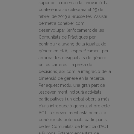
superior, la recerca i la innovació.
La
conferència se celebrarà el 25 de
febrer de 2019 a Brussel·les. Assistir
permetrà conèixer com
desenvolupar l’enfocament de les
Comunitats de Pràctiques per
contribuir a l’avanç de la igualtat de
gènere en ERA, i específicament per
abordar les desigualtats de gènere
en les carreres i la presa de
decisions, així com la integració de la
dimensió de gènere en la recerca.
Per aquest motiu, una gran part de
l’esdeveniment inclourà activitats
participatives i un debat obert, a més
d’una introducció general al projecte
ACT. L’esdeveniment està orientat a
conèixer els potencials participants
de les Comunitats de Pràctica d’ACT
a Europa. Estarem encantats de