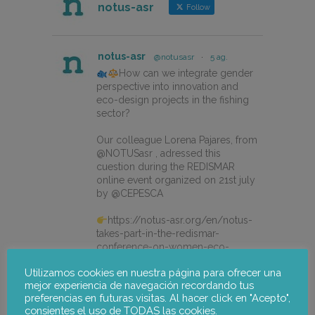
notus-asr
Follow
notus-asr
@notusasr
·
5 ag.
How can we integrate gender
perspective into innovation and
eco-design projects in the fishing
sector?
Our colleague Lorena Pajares, from
@NOTUSasr , adressed this
cuestion during the REDISMAR
online event organized on 21st july
by @CEPESCA
https://notus-asr.org/en/notus-
takes-part-in-the-redismar-
conference-on-women-eco-
design-and-the-circular-economy-
Utilizamos cookies en nuestra página para ofrecer una
in-fishing-gear/
mejor experiencia de navegación recordando tus
preferencias en futuras visitas. Al hacer click en "Acepto",
consientes el uso de TODAS las cookies.