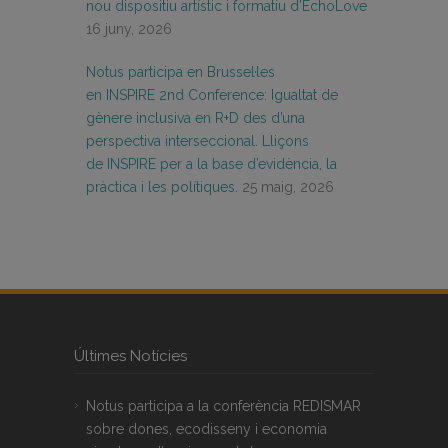
nou dispositiu artístic i formatiu d’EchoLove
16 juny, 2026
Notus participa en Brussel·les
en INSPIRE 2nd Conference: Igualtat de
gènere inclusiva en R+D des d’una
perspectiva interseccional. Lliçons
de INSPIRE per a la base d’evidència, la
pràctica i les polítiques.
25 maig, 2026
Últimes Notícies
Notus participa a la conferència REDISMAR
sobre dones, ecodisseny i economia