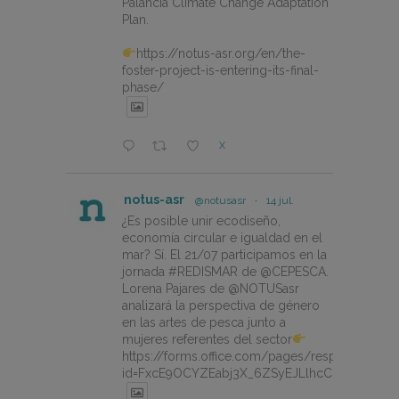
Palancia Climate Change Adaptation
Plan.
https://notus-asr.org/en/the-
foster-project-is-entering-its-final-
phase/
X
notus-asr
@notusasr
·
14 jul.
¿Es posible unir ecodiseño,
economía circular e igualdad en el
mar? Sí. El 21/07 participamos en la
jornada #REDISMAR de @CEPESCA.
Lorena Pajares de @NOTUSasr
analizará la perspectiva de género
en las artes de pesca junto a
mujeres referentes del sector
https://forms.office.com/pages/responsepage.
id=FxcE9OCYZEabj3X_6ZSyEJLlhcCnV5BFtDY