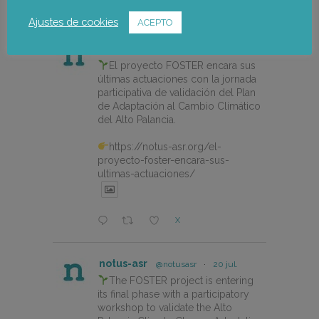
X
Ajustes de cookies
ACEPTO
notus-asr
@notusasr
·
22 jul.
El proyecto FOSTER encara sus
últimas actuaciones con la jornada
participativa de validación del Plan
de Adaptación al Cambio Climático
del Alto Palancia.
https://notus-asr.org/el-
proyecto-foster-encara-sus-
ultimas-actuaciones/
X
notus-asr
@notusasr
·
20 jul.
The FOSTER project is entering
its final phase with a participatory
workshop to validate the Alto