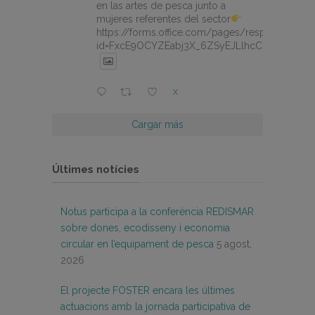
en las artes de pesca junto a
mujeres referentes del sector
https://forms.office.com/pages/responsepage.
id=FxcE9OCYZEabj3X_6ZSyEJLlhcCnV5BFtDY
X
Cargar más
Últimes notícies
Notus participa a la conferència REDISMAR
sobre dones, ecodisseny i economia
circular en l’equipament de pesca
5 agost,
2026
El projecte FOSTER encara les últimes
actuacions amb la jornada participativa de