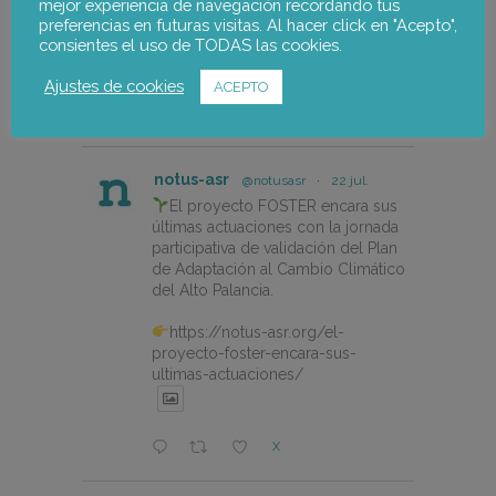
mejor experiencia de navegación recordando tus
design-and-the-circular-economy-
preferencias en futuras visitas. Al hacer click en "Acepto",
in-fishing-gear/
consientes el uso de TODAS las cookies.
Ajustes de cookies
ACEPTO
X
notus-asr
@notusasr
·
22 jul.
El proyecto FOSTER encara sus
últimas actuaciones con la jornada
participativa de validación del Plan
de Adaptación al Cambio Climático
del Alto Palancia.
https://notus-asr.org/el-
proyecto-foster-encara-sus-
ultimas-actuaciones/
X