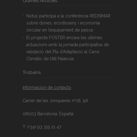
Últimes Notícies
Notus participa a la conferència REDISMAR
sobre dones, ecodisseny i economia
circular en l’equipament de pesca
El projecte FOSTER encara les últimes
actuacions amb la jornada participativa de
validació del Pla d’Adaptació al Canvi
Climàtic de l’Alt Palància
Troba’ns
Información de contacto
Carrer de les Jonqueres nº16, 9A
08003 Barcelona, España
T. (+34) 93 315 21 47