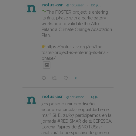
notus-asr
@notusasr
·
20 jul.
The FOSTER project is entering
its final phase with a participatory
workshop to validate the Alto
Palancia Climate Change Adaptation
Plan.
https://notus-asr.org/en/the-
foster-project-is-entering-its-final-
phase/
X
notus-asr
@notusasr
·
14 jul.
¿Es posible unir ecodiseño,
economía circular e igualdad en el
mar? Sí. El 21/07 participamos en la
jornada #REDISMAR de @CEPESCA.
Lorena Pajares de @NOTUSasr
analizará la perspectiva de género