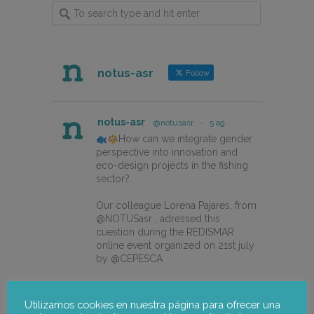
notus-asr
Follow
notus-asr
@notusasr
·
5 ag.
How can we integrate gender
perspective into innovation and
eco-design projects in the fishing
sector?
Our colleague Lorena Pajares, from
@NOTUSasr , adressed this
cuestion during the REDISMAR
online event organized on 21st july
by @CEPESCA
https://notus-asr.org/en/notus-
takes-part-in-the-redismar-
Utilizamos cookies en nuestra página para ofrecer una
conference-on-women-eco-