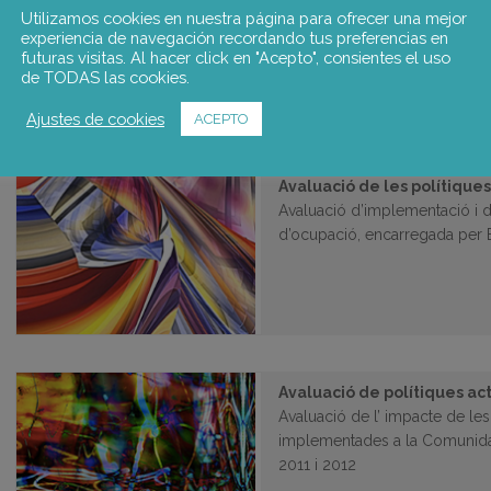
Avaluació de resultats del pr
Utilizamos cookies en nuestra página para ofrecer una mejor
tècnica i tecnològica de Col
experiencia de navegación recordando tus preferencias en
futuras visitas. Al hacer click en "Acepto", consientes el uso
de TODAS las cookies.
Ajustes de cookies
ACEPTO
Avaluació de les polítiques
Avaluació d’implementació i d
d’ocupació, encarregada per 
Avaluació de polítiques ac
Avaluació de l’ impacte de les
implementades a la Comunida
2011 i 2012