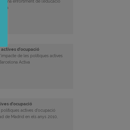
ograma enfortiment de l’educació
òmbia
 actives d’ocupació
’impacte de les polítiques actives
Barcelona Activa
tives d’ocupació
 polítiques actives d’ocupació
d de Madrid en els anys 2010,