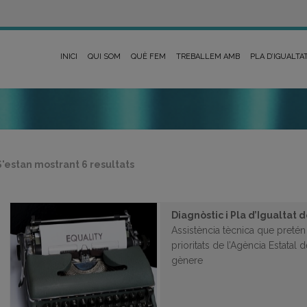
INICI
QUI SOM
QUÈ FEM
TREBALLEM AMB
PLA D’IGUALTA
Ordenat
S'estan mostrant 6 resultats
per
més
recent
Diagnòstic i Pla d’Igualtat 
Assistència tècnica que pretén 
prioritats de l’Agència Estatal
gènere