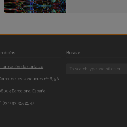
Troba’ns
Buscar
Información de contacto
Carrer de les Jonqueres nº16, 9A
08003 Barcelona, España
. (+34) 93 315 21 47