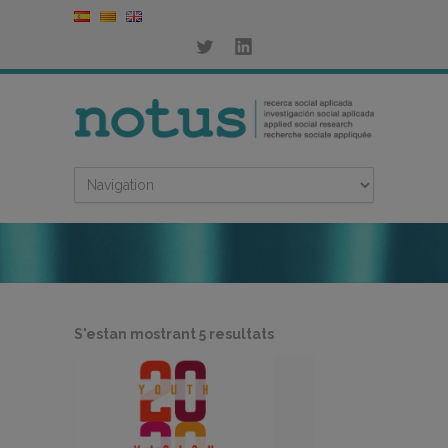
Ordenat
S'estan mostrant 5 resultats
per
més
recent