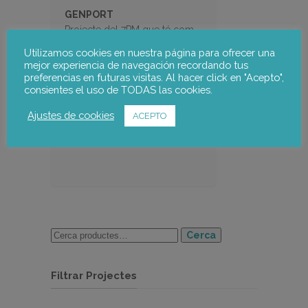
GENPORT
Projecte del 7PM que té com
objectiu desenvolupar un
Utilizamos cookies en nuestra página para ofrecer una
portal d’Internet per
mejor experiencia de navegación recordando tus
intercanviar coneixements i
preferencias en futuras visitas. Al hacer click en "Acepto",
consientes el uso de TODAS las cookies.
inspirar la col·laboració sobre
gènere i ciència
Ajustes de cookies
ACEPTO
Cerca
Filtrar Projectes