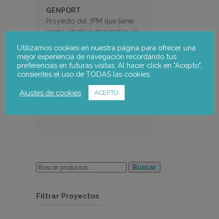
GENPORT
Proyecto del 7PM que tiene
como objetivo desarrollar un
portal de Internet para
Utilizamos cookies en nuestra página para ofrecer una
intercambiar conocimientos e
mejor experiencia de navegación recordando tus
inspirar la colaboración sobre
preferencias en futuras visitas. Al hacer click en "Acepto",
consientes el uso de TODAS las cookies.
género y ciencia
Ajustes de cookies
ACEPTO
Buscar
Filtrar Proyectos