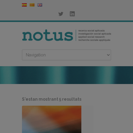
Ordenat
S'estan mostrant 5 resultats
per
més
recent