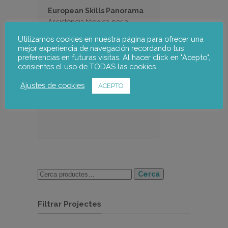
European Skills Panorama
Assistència tècnica per al
disseny inicial del portal de
Utilizamos cookies en nuestra página para ofrecer una
Cedefop sobre ocupació i
mejor experiencia de navegación recordando tus
qualificacions
preferencias en futuras visitas. Al hacer click en "Acepto",
consientes el uso de TODAS las cookies.
Ajustes de cookies
ACEPTO
Cerca
Filtrar Projectes