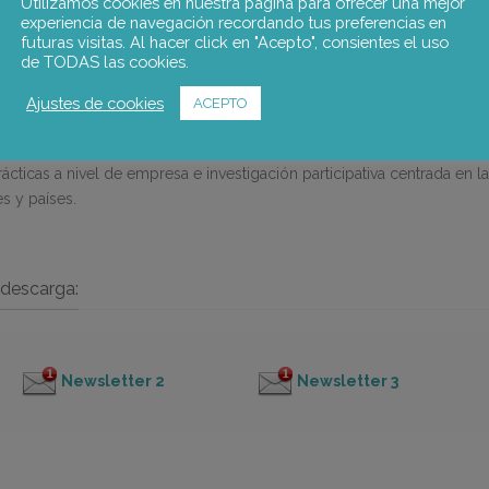
a los interlocutores sociales en la promoción del teletrabajo decente
Utilizamos cookies en nuestra página para ofrecer una mejor
experiencia de navegación recordando tus preferencias en
 EL análisis se centra en cuatro sectores que se enfrentan a diferentes 
futuras visitas. Al hacer click en "Acepto", consientes el uso
uímica y administración pública) y en seis países que difieren en la pr
de TODAS las cookies.
vos de diferentes regímenes de relaciones laborales (Austria, Estonia, 
Ajustes de cookies
ACEPTO
as de investigación: análisis estadístico, investigación documental, e
ticas a nivel de empresa e investigación participativa centrada en la
s y países.
descarga:
Newsletter 2
Newsletter 3