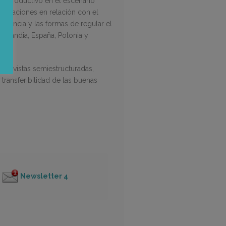
 y productivo en el escenario
limitaciones en relación con el
evalencia y las formas de regular el
Finlandia, España, Polonia y
ntrevistas semiestructuradas,
 transferibilidad de las buenas
Newsletter 4