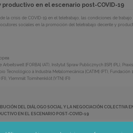
y productivo en el escenario post-COVID-19
 la crisis de COVID-19 en el teletrabajo, las condiciones de trabajo 
locutores sociales en la promoción del teletrabajo decente y producti
ropea
rbeitswelt [FORBA] (AT), Instytut Spraw Publicznych [ISP] (PL), Praxis (E
io Tecnológico à Industria Metalomecânica [CATIM] (PT), Fundación 1
(FI), Ylemmät Toimihenkilöt [YTN] (FI)
IBUCIÓN DEL DIÁLOGO SOCIAL Y LA NEGOCIACIÓN COLECTIVA 
UCTIVO EN EL ESCENARIO POST-COVID-19
 de la crisis del COVID-19 sobre el teletrabajo, las condiciones de t