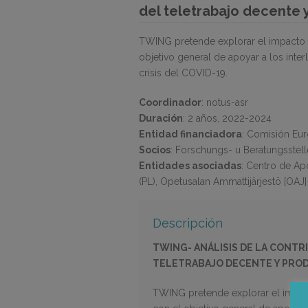
del teletrabajo decente 
TWING pretende explorar el impacto de
objetivo general de apoyar a los inter
crisis del COVID-19.
Coordinador
:
notus-asr
Duración
:
2 años, 2022-2024
Entidad financiadora
:
Comisión Eu
Socios
:
Forschungs- u Beratungsstelle A
Entidades asociadas
:
Centro de Apo
(PL), Opetusalan Ammattijärjestö [OAJ] 
Descripción
TWING- ANÁLISIS DE LA CONTR
TELETRABAJO DECENTE Y PROD
TWING pretende explorar el impacto