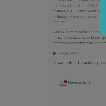
con el objetivo general de apoyar 
posterior a la crisis del COVID-19.
teletrabajo (TIC, banca, industria q
teletrabajo, y que son representati
Portugal).
TWING utiliza diferentes metodologí
miniestudios de caso de buenas prác
prácticas a otras empresas, sectore
twingproject.eu
Documentos disponibles para 
Newsletter 1