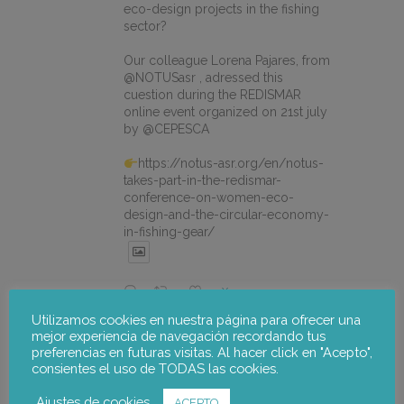
eco-design projects in the fishing
sector?
Our colleague Lorena Pajares, from
@NOTUSasr , adressed this
cuestion during the REDISMAR
online event organized on 21st july
by @CEPESCA
https://notus-asr.org/en/notus-
takes-part-in-the-redismar-
conference-on-women-eco-
design-and-the-circular-economy-
in-fishing-gear/
X
Utilizamos cookies en nuestra página para ofrecer una
mejor experiencia de navegación recordando tus
notus-asr
@notusasr
·
22 Jul
preferencias en futuras visitas. Al hacer click en "Acepto",
consientes el uso de TODAS las cookies.
El proyecto FOSTER encara sus
últimas actuaciones con la jornada
Ajustes de cookies
participativa de validación del Plan
ACEPTO