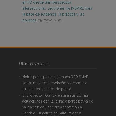
en I+D desde una perspectiva
interseccional. Lecciones de INSPIRE para
la base de evidencia, la práctica y las
políticas.
25 mayo, 2026
Últimas Noticias
Notus participa en la jornada REDISMAR
sobre mujeres, ecodiseño y economía
circular en las artes de pesca
El proyecto FOSTER encara sus últimas
actuaciones con la jornada participativa de
validación del Plan de Adaptación al
Cambio Climático del Alto Palancia