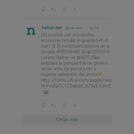
X
notus-asr
@notusasr
·
14 Jul
¿Es posible unir ecodiseño,
economía circular e igualdad en el
mar? Sí. El 21/07 participamos en la
jornada #REDISMAR de @CEPESCA.
Lorena Pajares de @NOTUSasr
analizará la perspectiva de género
en las artes de pesca junto a
mujeres referentes del sector
https://forms.office.com/pages/responsepage.
id=FxcE9OCYZEabj3X_6ZSyEJLlhcCnV5BFtDY
X
Cargar más