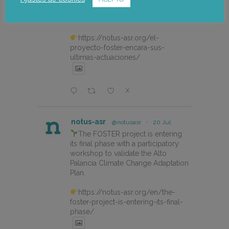
de Adaptación al Cambio Climático
del Alto Palancia.
https://notus-asr.org/el-
proyecto-foster-encara-sus-
ultimas-actuaciones/
X
notus-asr
@notusasr
·
20 Jul
The FOSTER project is entering
its final phase with a participatory
workshop to validate the Alto
Palancia Climate Change Adaptation
Plan.
https://notus-asr.org/en/the-
foster-project-is-entering-its-final-
phase/