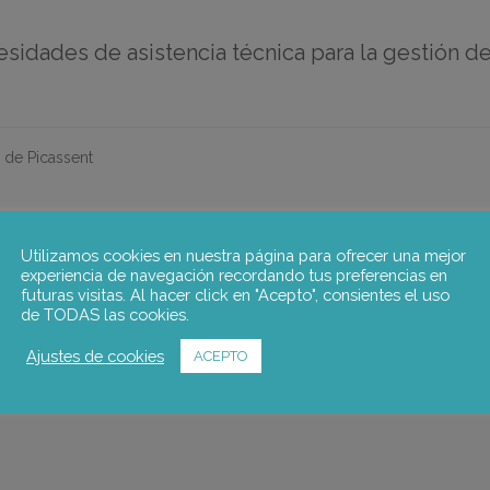
esidades de asistencia técnica para la gestión 
 de Picassent
Utilizamos cookies en nuestra página para ofrecer una mejor
experiencia de navegación recordando tus preferencias en
CIÓN DE LAS NECESIDADES DE SERVICIOS DE ASISTENCIA TÉCN
futuras visitas. Al hacer click en "Acepto", consientes el uso
de TODAS las cookies.
 las necesidades de servicios de asistencia técnica para la gestión de 
Ajustes de cookies
ACEPTO
llorem Picassent 2014 – 2020» para el Ayuntamiento de Picassent co
 (Unidad de Gestión y Unidades Ejecutoras).