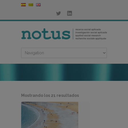
Ordenado
Mostrando los 21 resultados
por
los
últimos