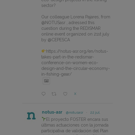
sector?
Our colleague Lorena Pajares, from
@NOTUSasr , adressed this
cuestion during the REDISMAR
online event organized on 21st july
by @CEPESCA
https://notus-asr.org/en/notus-
takes-part-in-the-redismar-
conference-on-women-eco-
design-and-the-circular-economy-
in-fishing-gear/
X
notus-asr
@notusasr
·
22 jul.
El proyecto FOSTER encara sus
últimas actuaciones con la jornada
participativa de validación del Plan