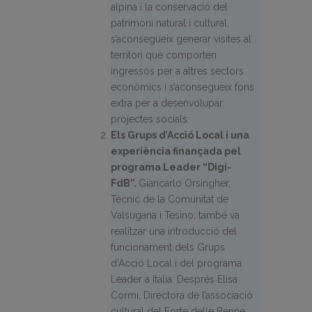
alpina i la conservació del
patrimoni natural i cultural,
s’aconsegueix generar visites al
territori que comporten
ingressos per a altres sectors
econòmics i s’aconsegueix fons
extra per a desenvolupar
projectes socials.
Els Grups d’Acció Local i una
experiència finançada pel
programa Leader “Digi-
FdB”.
Giancarlo Orsingher,
Tècnic de la Comunitat de
Valsugana i Tesino, també va
realitzar una introducció del
funcionament dels Grups
d’Acció Local i del programa
Leader a Itàlia. Després Elisa
Cormi, Directora de l’associació
cultural del Forte delle Benne