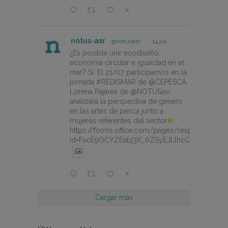
X
notus-asr
@notusasr
·
14 jul.
¿Es posible unir ecodiseño,
economía circular e igualdad en el
mar? Sí. El 21/07 participamos en la
jornada #REDISMAR de @CEPESCA.
Lorena Pajares de @NOTUSasr
analizará la perspectiva de género
en las artes de pesca junto a
mujeres referentes del sector
https://forms.office.com/pages/responsepage.
id=FxcE9OCYZEabj3X_6ZSyEJLlhcCnV5BFtDY
X
Cargar más