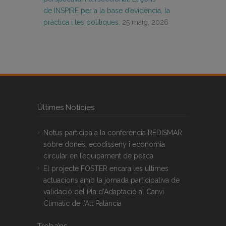
de INSPIRE per a la base d’evidència, la
pràctica i les polítiques.
25 maig, 2026
Últimes Notícies
Notus participa a la conferència REDISMAR
sobre dones, ecodisseny i economia
circular en l’equipament de pesca
El projecte FOSTER encara les últimes
actuacions amb la jornada participativa de
validació del Pla d’Adaptació al Canvi
Climàtic de l’Alt Palància
Troba’ns