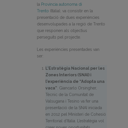
la
Provincia autonoma di
Trento
(Itàlia), va consistir en la
presentació de dues experiències
desenvolupades a la regió de Trento
que responen als objectius
perseguits pel projecte.
Les experiències presentades van
ser:
L’Estratègia Nacional per les
Zones Interiors (SNAI) i
l’experiència de “Adopta una
vaca”
. Giancarlo Orsingher,
Tècnic de la Comunitat de
Valsugana i Tesino va fer una
presentació de la SNAI iniciada
en 2012 pel Ministeri de Cohesió
Territorial d’Itàlia. L’estratègia vol
crear noves oportunitats