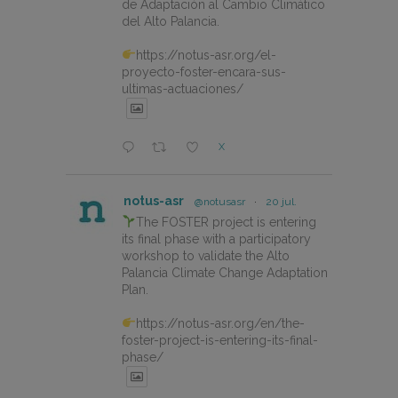
de Adaptación al Cambio Climático
del Alto Palancia.
https://notus-asr.org/el-
proyecto-foster-encara-sus-
ultimas-actuaciones/
X
notus-asr
@notusasr
·
20 jul.
The FOSTER project is entering
its final phase with a participatory
workshop to validate the Alto
Palancia Climate Change Adaptation
Plan.
https://notus-asr.org/en/the-
foster-project-is-entering-its-final-
phase/