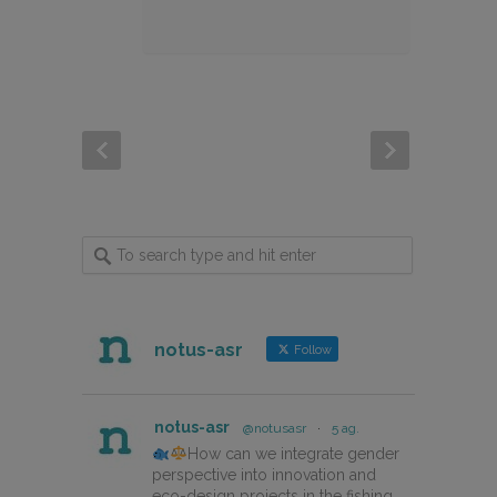
notus-asr
Follow
notus-asr
@notusasr
·
5 ag.
How can we integrate gender
perspective into innovation and
eco-design projects in the fishing