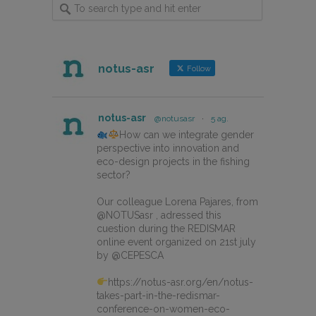
notus-asr
Follow
notus-asr
@notusasr
·
5 ag.
How can we integrate gender
perspective into innovation and
eco-design projects in the fishing
sector?
Our colleague Lorena Pajares, from
@NOTUSasr , adressed this
cuestion during the REDISMAR
online event organized on 21st july
by @CEPESCA
https://notus-asr.org/en/notus-
takes-part-in-the-redismar-
conference-on-women-eco-