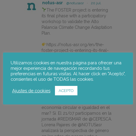
notus-asr
@notusasr
·
20 jul.
The FOSTER project is entering
its final phase with a participatory
workshop to validate the Alto
Palancia Climate Change Adaptation
Plan.
https://notus-asr.org/en/the-
foster-project-is-entering-its-final-
phase/
Utilizamos cookies en nuestra página para ofrecer una
mejor experiencia de navegación recordando tus
preferencias en futuras visitas. Al hacer click en "Acepto",
X
consientes el uso de TODAS las cookies.
Ajustes de cookies
ACEPTO
notus-asr
@notusasr
·
14 jul.
¿Es posible unir ecodiseño,
economía circular e igualdad en el
mar? Sí. El 21/07 participamos en la
jornada #REDISMAR de @CEPESCA.
Lorena Pajares de @NOTUSasr
analizará la perspectiva de género