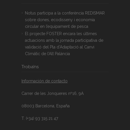
Notus participa a la conferència REDISMAR
sobre dones, ecodisseny i economia
circular en l’equipament de pesca
El projecte FOSTER encara les últimes
actuacions amb la jornada participativa de
validació del Pla d’Adaptació al Canvi
Climàtic de l’Alt Palància
Troba’ns
Información de contacto
Carrer de les Jonqueres nº16, 9A
08003 Barcelona, España
T. (+34) 93 315 21 47