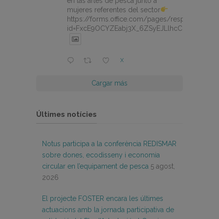
en las artes de pesca junto a
mujeres referentes del sector
https://forms.office.com/pages/responsepage.
id=FxcE9OCYZEabj3X_6ZSyEJLlhcCnV5BFtDY
X
Cargar más
Últimes notícies
Notus participa a la conferència REDISMAR
sobre dones, ecodisseny i economia
circular en l’equipament de pesca
5 agost,
2026
El projecte FOSTER encara les últimes
actuacions amb la jornada participativa de