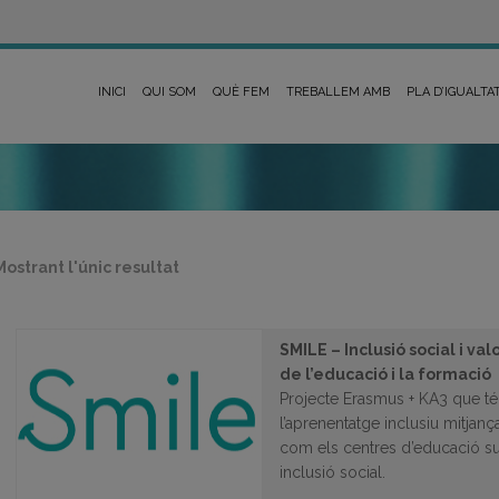
INICI
QUI SOM
QUÈ FEM
TREBALLEM AMB
PLA D’IGUALTA
Mostrant l'únic resultat
SMILE – Inclusió social i va
de l’educació i la formació
Projecte Erasmus + KA3 que t
l’aprenentatge inclusiu mitjan
com els centres d’educació sup
inclusió social.