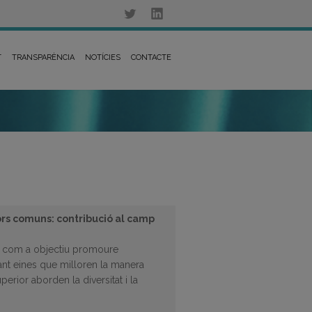
T
TRANSPARÈNCIA
NOTÍCIES
CONTACTE
lors comuns: contribució al camp
é com a objectiu promoure
çant eines que milloren la manera
erior aborden la diversitat i la