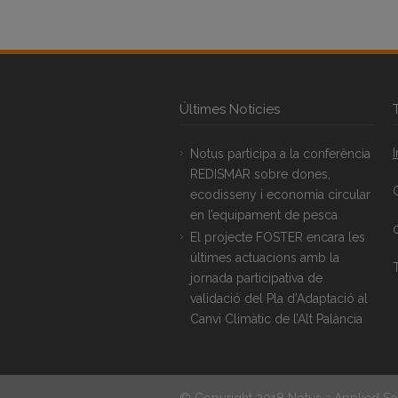
Últimes Notícies
Notus participa a la conferència
REDISMAR sobre dones,
ecodisseny i economia circular
en l’equipament de pesca
El projecte FOSTER encara les
últimes actuacions amb la
T
jornada participativa de
validació del Pla d’Adaptació al
Canvi Climàtic de l’Alt Palància
© Copyright 2018 Notus :: Applied So