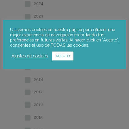
2024
2023
2022
Utilizamos cookies en nuestra página para ofrecer una
mejor experiencia de navegación recordando tus
preferencias en futuras visitas. Al hacer click en "Acepto",
2021
consientes el uso de TODAS las cookies.
2020
Ajustes de cookies
ACEPTO
2019
2018
2017
2016
2015