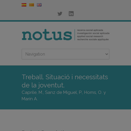
Treball. Situació i necessitats
de la joventut.
Caprile, M., Sanz de Miguel, P., Homs, O. y
Marín A.