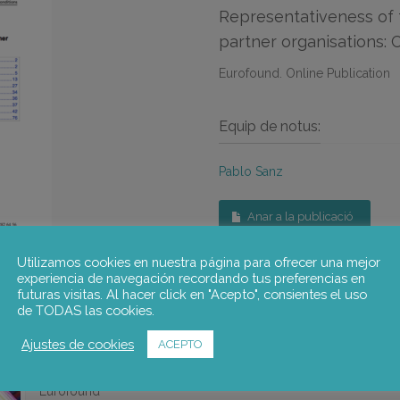
Representativeness of 
partner organisations: 
Eurofound. Online Publication
Equip de notus:
Pablo Sanz
Anar a la publicació
Utilizamos cookies en nuestra página para ofrecer una mejor
experiencia de navegación recordando tus preferencias en
futuras visitas. Al hacer click en "Acepto", consientes el uso
de TODAS las cookies.
Ajustes de cookies
ACEPTO
Representativitat dels interlocutors socials a Europa
Estudis de representativitat sobre els interlocutors socials en 
Eurofound