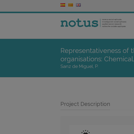
Representativeness of t
organisations: Chemical
Sanz de Miguel, P.
Project Description