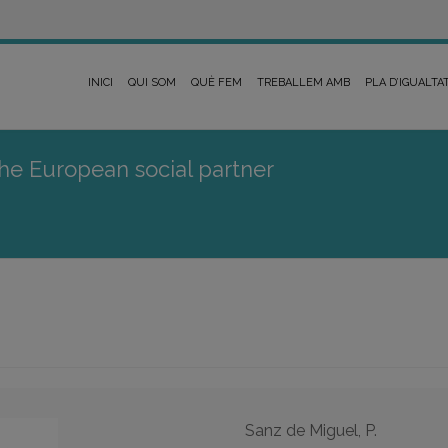
INICI
QUI SOM
QUÈ FEM
TREBALLEM AMB
PLA D’IGUALTA
he European social partner
.
Sanz de Miguel, P.