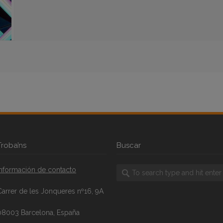
Troba’ns
Buscar
Información de contacto
Carrer de les Jonqueres nº16, 9A
08003 Barcelona, España