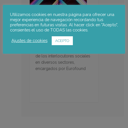
Utilizamos cookies en nuestra página para ofrecer una
mejor experiencia de navegación recordando tus
preferencias en futuras visitas. Al hacer click en "Acepto",
consientes el uso de TODAS las cookies.
Representatividad de los
interlocutores sociales en
Ajustes de cookies
ACEPTO
Europa
Estudios de representatividad
de los interlocutores sociales
en diversos sectores,
encargados por Eurofound