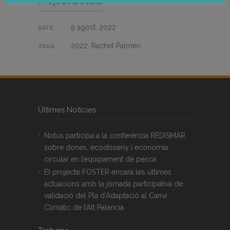
Project Details
9 agost, 2022
DATE
2022, Rachel Palmen
TAGS
Últimes Notícies
Notus participa a la conferència REDISMAR
sobre dones, ecodisseny i economia
circular en l’equipament de pesca
El projecte FOSTER encara les últimes
actuacions amb la jornada participativa de
validació del Pla d’Adaptació al Canvi
Climàtic de l’Alt Palància