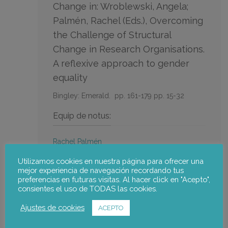
Change in: Wroblewski, Angela;
Palmén, Rachel (Eds.), Overcoming
the Challenge of Structural
Change in Research Organisations.
A reflexive approach to gender
equality
Bingley: Emerald.
pp. 161-179
pp. 15-32
Equip de notus:
Rachel Palmén
Utilizamos cookies en nuestra página para ofrecer una
Anar a la publicació
mejor experiencia de navegación recordando tus
preferencias en futuras visitas. Al hacer click en "Acepto",
consientes el uso de TODAS las cookies.
Ajustes de cookies
ACEPTO