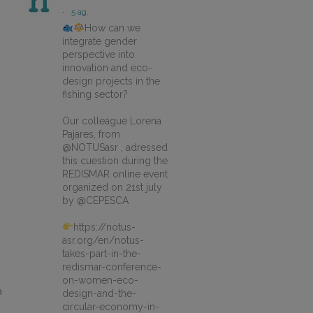
·
5 ag.
How can we
integrate gender
perspective into
innovation and eco-
design projects in the
fishing sector?
Our colleague Lorena
Pajares, from
@NOTUSasr , adressed
this cuestion during the
REDISMAR online event
organized on 21st july
by @CEPESCA
https://notus-
asr.org/en/notus-
takes-part-in-the-
redismar-conference-
on-women-eco-
a
design-and-the-
circular-economy-in-