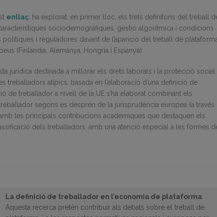
est
enllaç
, ha explorat, en primer lloc, els trets definitoris del treball d
aracterístiques sociodemogràfiques, gestió algorítmica i condicions
 polítiques i reguladores davant de l’aparició del treball de plataform
eus (Finlàndia, Alemanya, Hongria i Espanya).
 jurídica destinada a millorar els drets laborals i la protecció social
es treballadors atípics, basada en l’elaboració d’una definició de
ició de treballador a nivell de la UE s’ha elaborat combinant els
reballador segons es desprèn de la jurisprudència europea (a través
) amb les principals contribucions acadèmiques que destaquen els
ssificació dels treballadors, amb una atenció especial a les formes d
La definició de treballador en l’economia de plataforma
Aquesta recerca pretén contribuir als debats sobre el treball de