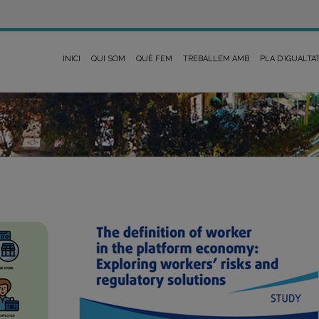
INICI
QUI SOM
QUÈ FEM
TREBALLEM AMB
PLA D’IGUALTA