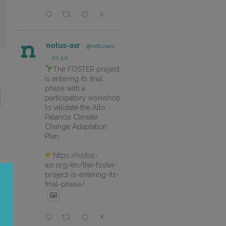
X
notus-asr
@notusasr
·
20 jul.
The FOSTER project
is entering its final
phase with a
participatory workshop
to validate the Alto
Palancia Climate
Change Adaptation
Plan.
https://notus-
asr.org/en/the-foster-
project-is-entering-its-
final-phase/
X