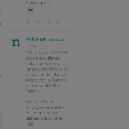
fishing-gear/
e
X
a
notus-asr
@notusasr
·
22 jul.
El proyecto FOSTER
encara sus últimas
actuaciones con la
jornada participativa de
validación del Plan de
e
Adaptación al Cambio
Climático del Alto
Palancia.
https://notus-
asr.org/el-proyecto-
foster-encara-sus-
ultimas-actuaciones/