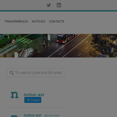
T
TRANSPARÈNCIA
NOTÍCIES
CONTACTE
notus-asr
Follow
notus-asr
@notusasr