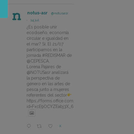
notus-asr
@notusasr
·
14 jul.
¿Es posible unir
ecodiseño, economía
circular e igualdad en
el mar? Sí. El 21/07
participamos en la
jornada #REDISMAR de
@CEPESCA.
Lorena Pajares de
@NOTUSasr analizará
la perspectiva de
género en las artes de
pesca junto a mujeres
referentes del sector
https://forms.office.com/pages/responsepage.aspx?
id=FxcE9OCYZEabj3X_6ZSyEJLlhcCnV5BFtDYAM7ta
X