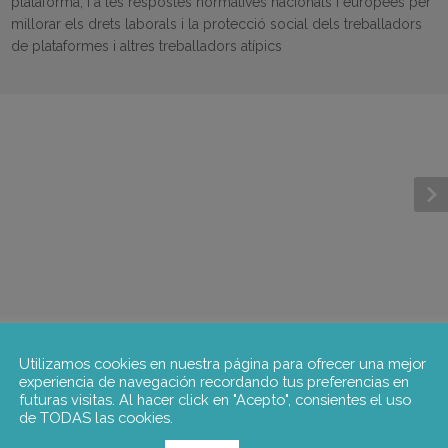
plataforma, i a les respostes normatives nacionals i europees per
millorar els drets laborals i la protecció social dels treballadors
de plataformes i altres treballadors atípics
Utilizamos cookies en nuestra página para ofrecer una mejor
experiencia de navegación recordando tus preferencias en
futuras visitas. Al hacer click en "Acepto", consientes el uso
de TODAS las cookies.