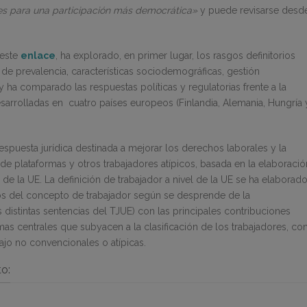
res para una participación más democrática»
y puede revisarse desd
 este
enlace
, ha explorado, en primer lugar, los rasgos definitorios
 de prevalencia, características sociodemográficas, gestión
y ha comparado las respuestas políticas y regulatorias frente a la
esarrolladas en cuatro países europeos (Finlandia, Alemania, Hungría 
spuesta jurídica destinada a mejorar los derechos laborales y la
 de plataformas y otros trabajadores atípicos, basada en la elaboració
l de la UE. La definición de trabajador a nivel de la UE se ha elaborad
s del concepto de trabajador según se desprende de la
s distintas sentencias del TJUE) con las principales contribuciones
s centrales que subyacen a la clasificación de los trabajadores, co
bajo no convencionales o atípicas.
o: