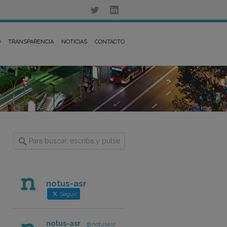
D
TRANSPARENCIA
NOTICIAS
CONTACTO
notus-asr
Seguir
notus-asr
@notusasr