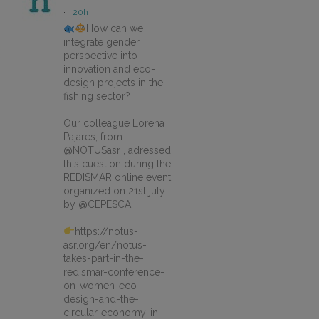
·
20h
How can we
integrate gender
perspective into
innovation and eco-
design projects in the
fishing sector?
Our colleague Lorena
Pajares, from
@NOTUSasr , adressed
this cuestion during the
REDISMAR online event
organized on 21st july
by @CEPESCA
https://notus-
asr.org/en/notus-
takes-part-in-the-
redismar-conference-
on-women-eco-
design-and-the-
circular-economy-in-