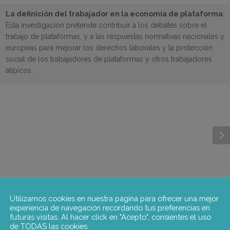
La definición del trabajador en la economía de plataforma
Esta investigación pretende contribuir a los debates sobre el
trabajo de plataformas, y a las respuestas normativas nacionales y
europeas para mejorar los derechos laborales y la protección
social de los trabajadores de plataformas y otros trabajadores
atípicos.
Utilizamos cookies en nuestra página para ofrecer una mejor
experiencia de navegación recordando tus preferencias en
futuras visitas. Al hacer click en "Acepto", consientes el uso
de TODAS las cookies.