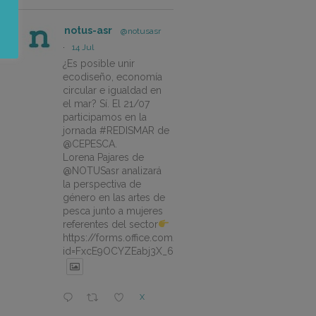
notus-asr
@notusasr
·
14 Jul
¿Es posible unir
ecodiseño, economía
circular e igualdad en
el mar? Sí. El 21/07
participamos en la
jornada #REDISMAR de
@CEPESCA.
Lorena Pajares de
@NOTUSasr analizará
la perspectiva de
género en las artes de
pesca junto a mujeres
referentes del sector
https://forms.office.com/pages/responsepage.aspx?
id=FxcE9OCYZEabj3X_6ZSyEJLlhcCnV5BFtDYAM7ta
X