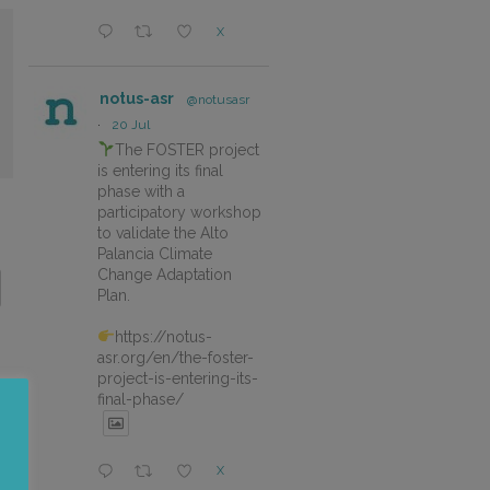
X
notus-asr
@notusasr
·
20 Jul
The FOSTER project
is entering its final
phase with a
participatory workshop
to validate the Alto
Palancia Climate
Change Adaptation
Plan.
https://notus-
asr.org/en/the-foster-
project-is-entering-its-
final-phase/
X