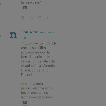
fishing-gear/
e
X
notus-asr
@notusasr
y
·
22 Jul
El proyecto FOSTER
encara sus últimas
actuaciones con la
n
jornada participativa de
validación del Plan de
o
Adaptación al Cambio
Climático del Alto
Palancia.
n
https://notus-
asr.org/el-proyecto-
foster-encara-sus-
ultimas-actuaciones/