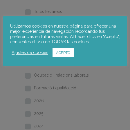
Totes les àrees
Pobresa i inclusió social
Utilizamos cookies en nuestra página para ofrecer una
mejor experiencia de navegación recordando tus
preferencias en futuras visitas. Al hacer click en "Acepto",
Gènere
consientes el uso de TODAS las cookies.
Desenvolupament local
Ajustes de cookies
ACEPTO
Inici
Ocupació i relacions laborals
Formació i qualificació
2026
2025
2024