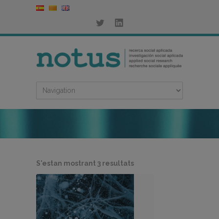
Ordenat
S'estan mostrant 3 resultats
per
més
recent