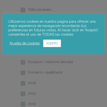
Totes les àrees
Pobresa i inclusió social
Utilizamos cookies en nuestra página para ofrecer una
mejor experiencia de navegación recordando tus
preferencias en futuras visitas. Al hacer click en "Acepto",
Gènere
consientes el uso de TODAS las cookies.
Desenvolupament local
Ajustes de cookies
ACEPTO
Inici
Ocupació i relacions laborals
Formació i qualificació
2026
2025
2024