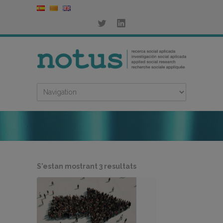
Ordenat
S'estan mostrant 3 resultats
per
més
recent